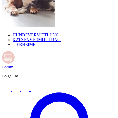
HUNDEVERMITTLUNG
KATZENVERMITTLUNG
TIERHEIME
Forum
Folge uns!