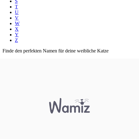
S
T
U
V
W
X
Y
Z
Finde den perfekten Namen für deine weibliche Katze