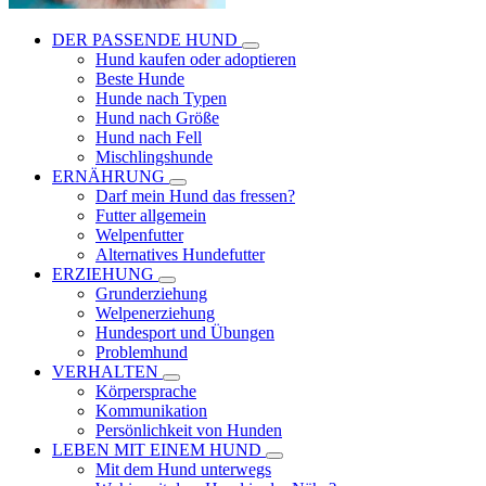
DER PASSENDE HUND
Hund kaufen oder adoptieren
Beste Hunde
Hunde nach Typen
Hund nach Größe
Hund nach Fell
Mischlingshunde
ERNÄHRUNG
Darf mein Hund das fressen?
Futter allgemein
Welpenfutter
Alternatives Hundefutter
ERZIEHUNG
Grunderziehung
Welpenerziehung
Hundesport und Übungen
Problemhund
VERHALTEN
Körpersprache
Kommunikation
Persönlichkeit von Hunden
LEBEN MIT EINEM HUND
Mit dem Hund unterwegs