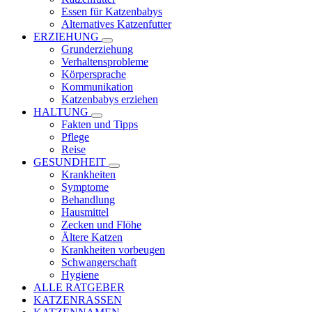
Essen für Katzenbabys
Alternatives Katzenfutter
ERZIEHUNG
Grunderziehung
Verhaltensprobleme
Körpersprache
Kommunikation
Katzenbabys erziehen
HALTUNG
Fakten und Tipps
Pflege
Reise
GESUNDHEIT
Krankheiten
Symptome
Behandlung
Hausmittel
Zecken und Flöhe
Ältere Katzen
Krankheiten vorbeugen
Schwangerschaft
Hygiene
ALLE RATGEBER
KATZENRASSEN