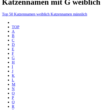
Katzennamen mit G weiblich
Top 50
Katzennamen weiblich
Katzennamen männlich
TOP
A
B
C
D
E
F
G
H
I
J
K
L
M
N
O
P
Q
R