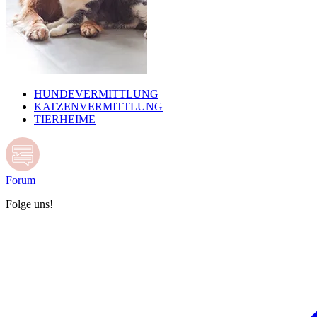
HUNDEVERMITTLUNG
KATZENVERMITTLUNG
TIERHEIME
Forum
Folge uns!