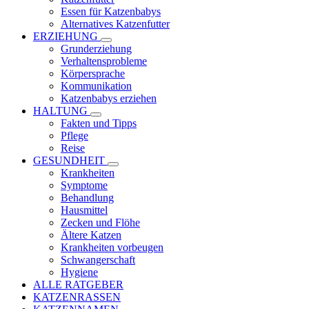
Essen für Katzenbabys
Alternatives Katzenfutter
ERZIEHUNG
Grunderziehung
Verhaltensprobleme
Körpersprache
Kommunikation
Katzenbabys erziehen
HALTUNG
Fakten und Tipps
Pflege
Reise
GESUNDHEIT
Krankheiten
Symptome
Behandlung
Hausmittel
Zecken und Flöhe
Ältere Katzen
Krankheiten vorbeugen
Schwangerschaft
Hygiene
ALLE RATGEBER
KATZENRASSEN