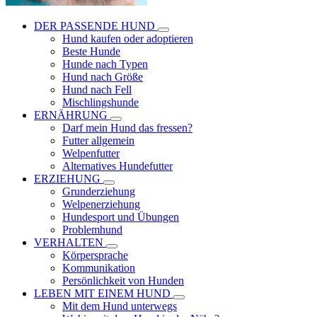
DER PASSENDE HUND
Hund kaufen oder adoptieren
Beste Hunde
Hunde nach Typen
Hund nach Größe
Hund nach Fell
Mischlingshunde
ERNÄHRUNG
Darf mein Hund das fressen?
Futter allgemein
Welpenfutter
Alternatives Hundefutter
ERZIEHUNG
Grunderziehung
Welpenerziehung
Hundesport und Übungen
Problemhund
VERHALTEN
Körpersprache
Kommunikation
Persönlichkeit von Hunden
LEBEN MIT EINEM HUND
Mit dem Hund unterwegs