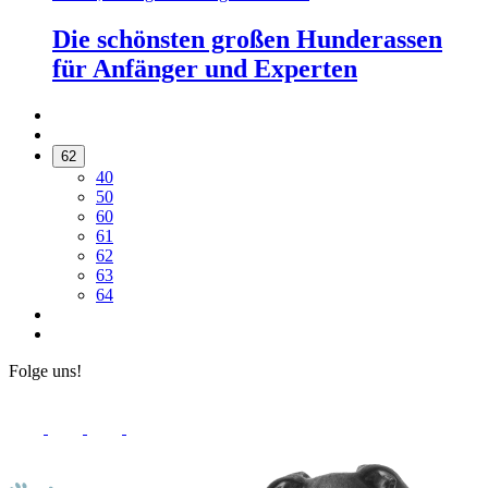
Die schönsten großen Hunderassen
für Anfänger und Experten
62
40
50
60
61
62
63
64
Folge uns!