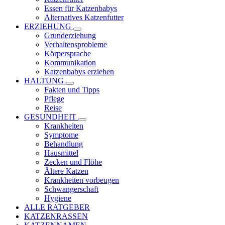
Essen für Katzenbabys
Alternatives Katzenfutter
ERZIEHUNG
Grunderziehung
Verhaltensprobleme
Körpersprache
Kommunikation
Katzenbabys erziehen
HALTUNG
Fakten und Tipps
Pflege
Reise
GESUNDHEIT
Krankheiten
Symptome
Behandlung
Hausmittel
Zecken und Flöhe
Ältere Katzen
Krankheiten vorbeugen
Schwangerschaft
Hygiene
ALLE RATGEBER
KATZENRASSEN