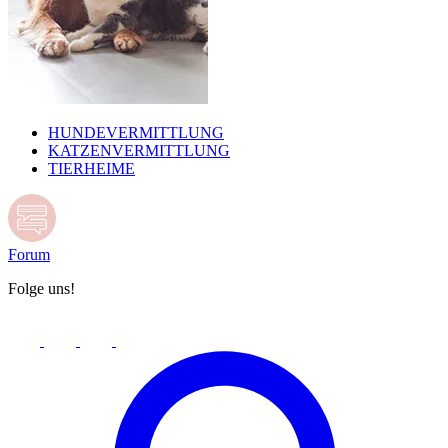
HUNDEVERMITTLUNG
KATZENVERMITTLUNG
TIERHEIME
Forum
Folge uns!