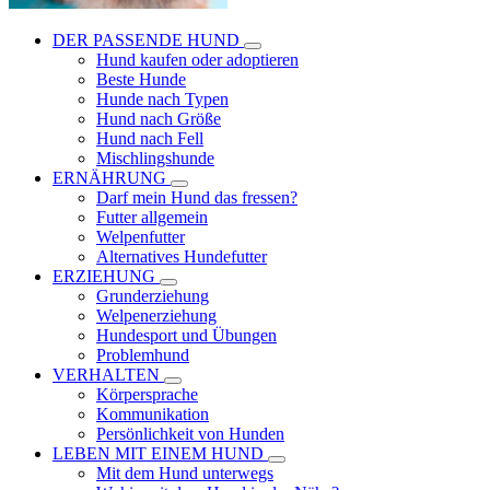
DER PASSENDE HUND
Hund kaufen oder adoptieren
Beste Hunde
Hunde nach Typen
Hund nach Größe
Hund nach Fell
Mischlingshunde
ERNÄHRUNG
Darf mein Hund das fressen?
Futter allgemein
Welpenfutter
Alternatives Hundefutter
ERZIEHUNG
Grunderziehung
Welpenerziehung
Hundesport und Übungen
Problemhund
VERHALTEN
Körpersprache
Kommunikation
Persönlichkeit von Hunden
LEBEN MIT EINEM HUND
Mit dem Hund unterwegs