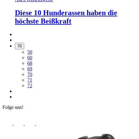
Diese 10 Hunderassen haben die
höchste Beißkraft
70
50
60
68
69
70
71
72
Folge uns!