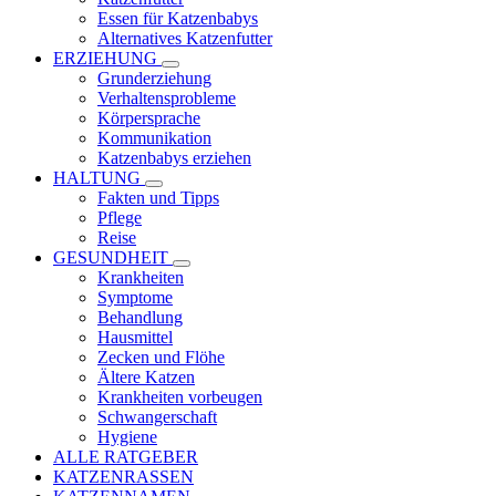
Essen für Katzenbabys
Alternatives Katzenfutter
ERZIEHUNG
Grunderziehung
Verhaltensprobleme
Körpersprache
Kommunikation
Katzenbabys erziehen
HALTUNG
Fakten und Tipps
Pflege
Reise
GESUNDHEIT
Krankheiten
Symptome
Behandlung
Hausmittel
Zecken und Flöhe
Ältere Katzen
Krankheiten vorbeugen
Schwangerschaft
Hygiene
ALLE RATGEBER
KATZENRASSEN