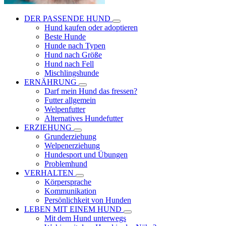
DER PASSENDE HUND
Hund kaufen oder adoptieren
Beste Hunde
Hunde nach Typen
Hund nach Größe
Hund nach Fell
Mischlingshunde
ERNÄHRUNG
Darf mein Hund das fressen?
Futter allgemein
Welpenfutter
Alternatives Hundefutter
ERZIEHUNG
Grunderziehung
Welpenerziehung
Hundesport und Übungen
Problemhund
VERHALTEN
Körpersprache
Kommunikation
Persönlichkeit von Hunden
LEBEN MIT EINEM HUND
Mit dem Hund unterwegs