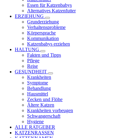
Essen für Katzenbabys
Alternatives Katzenfutter
ERZIEHUNG
Grunderziehung
Verhaltensprobleme
Körpersprache
Kommunikation
Katzenbabys erziehen
HALTUNG
Fakten und Tipps
Pflege
Reise
GESUNDHEIT
Krankheiten
Symptome
Behandlung
Hausmittel
Zecken und Flöhe
Ältere Katzen
Krankheiten vorbeugen
Schwangerschaft
Hygiene
ALLE RATGEBER
KATZENRASSEN