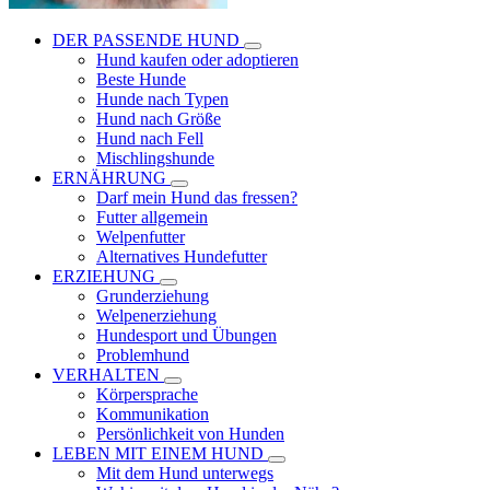
DER PASSENDE HUND
Hund kaufen oder adoptieren
Beste Hunde
Hunde nach Typen
Hund nach Größe
Hund nach Fell
Mischlingshunde
ERNÄHRUNG
Darf mein Hund das fressen?
Futter allgemein
Welpenfutter
Alternatives Hundefutter
ERZIEHUNG
Grunderziehung
Welpenerziehung
Hundesport und Übungen
Problemhund
VERHALTEN
Körpersprache
Kommunikation
Persönlichkeit von Hunden
LEBEN MIT EINEM HUND
Mit dem Hund unterwegs