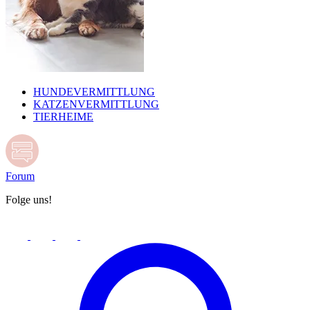
HUNDEVERMITTLUNG
KATZENVERMITTLUNG
TIERHEIME
Forum
Folge uns!