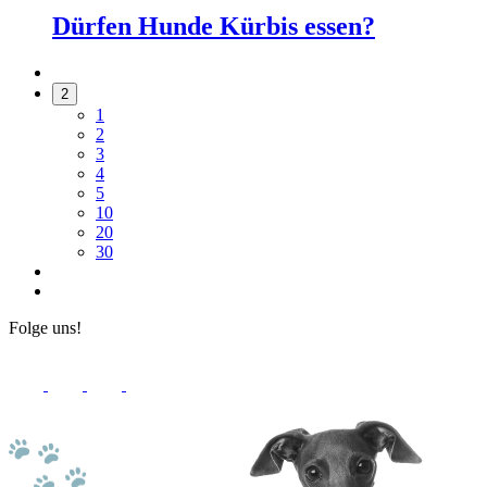
Dürfen Hunde Kürbis essen?
2
1
2
3
4
5
10
20
30
Folge uns!