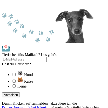
Tierisches fürs Mailfach? Los geht's!
Hast du Haustiere?
Hund
Katze
Keine
Anmelden
Durch Klicken auf „anmelden“ akzeptiere ich die
Datenschutzpolitik bei Wamiz
und meiner Persönlichkeitsrechte.