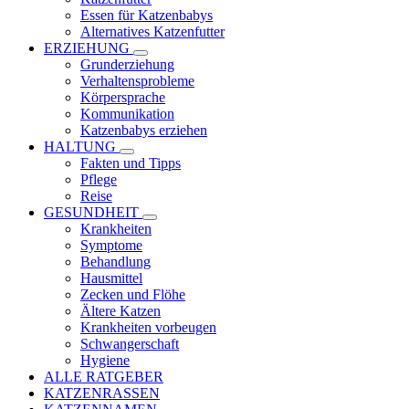
Essen für Katzenbabys
Alternatives Katzenfutter
ERZIEHUNG
Grunderziehung
Verhaltensprobleme
Körpersprache
Kommunikation
Katzenbabys erziehen
HALTUNG
Fakten und Tipps
Pflege
Reise
GESUNDHEIT
Krankheiten
Symptome
Behandlung
Hausmittel
Zecken und Flöhe
Ältere Katzen
Krankheiten vorbeugen
Schwangerschaft
Hygiene
ALLE RATGEBER
KATZENRASSEN