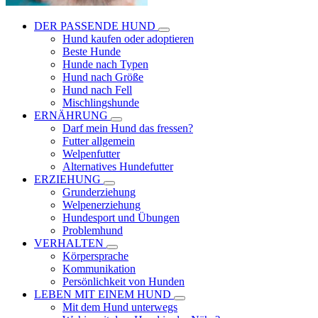
DER PASSENDE HUND
Hund kaufen oder adoptieren
Beste Hunde
Hunde nach Typen
Hund nach Größe
Hund nach Fell
Mischlingshunde
ERNÄHRUNG
Darf mein Hund das fressen?
Futter allgemein
Welpenfutter
Alternatives Hundefutter
ERZIEHUNG
Grunderziehung
Welpenerziehung
Hundesport und Übungen
Problemhund
VERHALTEN
Körpersprache
Kommunikation
Persönlichkeit von Hunden
LEBEN MIT EINEM HUND
Mit dem Hund unterwegs