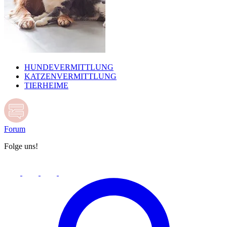
HUNDEVERMITTLUNG
KATZENVERMITTLUNG
TIERHEIME
Forum
Folge uns!