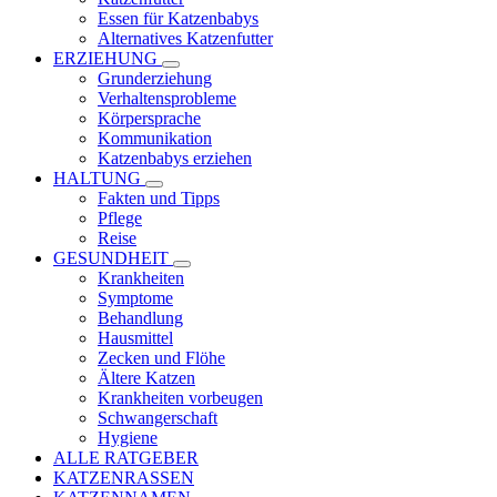
Essen für Katzenbabys
Alternatives Katzenfutter
ERZIEHUNG
Grunderziehung
Verhaltensprobleme
Körpersprache
Kommunikation
Katzenbabys erziehen
HALTUNG
Fakten und Tipps
Pflege
Reise
GESUNDHEIT
Krankheiten
Symptome
Behandlung
Hausmittel
Zecken und Flöhe
Ältere Katzen
Krankheiten vorbeugen
Schwangerschaft
Hygiene
ALLE RATGEBER
KATZENRASSEN