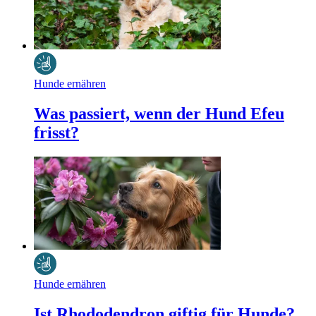
Hunde ernähren
Was passiert, wenn der Hund Efeu
frisst?
Hunde ernähren
Ist Rhododendron giftig für Hunde?