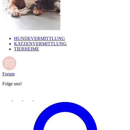
HUNDEVERMITTLUNG
KATZENVERMITTLUNG
TIERHEIME
Forum
Folge uns!