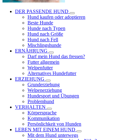
DER PASSENDE HUND
Hund kaufen oder adoptieren
Beste Hunde
Hunde nach Typen
Hund nach Größe
Hund nach Fell
Mischlingshunde
ERNÄHRUNG
Darf mein Hund das fressen?
Futter allgemein
Welpenfutter
Alternatives Hundefutter
ERZIEHUNG
Grunderziehung
Welpenerziehung
Hundesport und Übungen
Problemhund
VERHALTEN
Körpersprache
Kommunikation
Persönlichkeit von Hunden
LEBEN MIT EINEM HUND
Mit dem Hund unterwegs