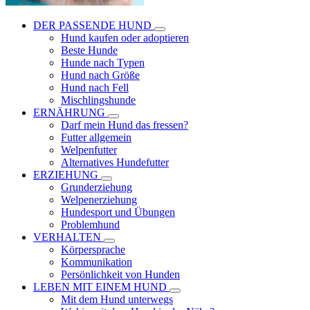
DER PASSENDE HUND
Hund kaufen oder adoptieren
Beste Hunde
Hunde nach Typen
Hund nach Größe
Hund nach Fell
Mischlingshunde
ERNÄHRUNG
Darf mein Hund das fressen?
Futter allgemein
Welpenfutter
Alternatives Hundefutter
ERZIEHUNG
Grunderziehung
Welpenerziehung
Hundesport und Übungen
Problemhund
VERHALTEN
Körpersprache
Kommunikation
Persönlichkeit von Hunden
LEBEN MIT EINEM HUND
Mit dem Hund unterwegs