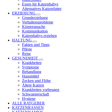
Essen für Katzenbabys
Alternatives Katzenfutter
ERZIEHUNG
Grunderziehung
Verhaltensprobleme
Körpersprache
Kommunikation
Katzenbabys erziehen
HALTUNG
Fakten und Tipps
Pflege
Reise
GESUNDHEIT
Krankheiten
Symptome
Behandlung
Hausmittel
Zecken und Flöhe
Ältere Katzen
Krankheiten vorbeugen
Schwangerschaft
Hygiene
ALLE RATGEBER
KATZENRASSEN