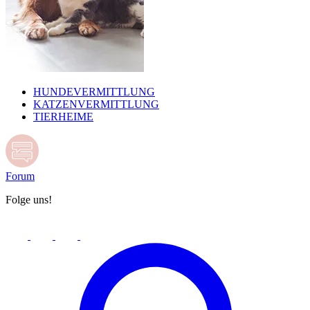
HUNDEVERMITTLUNG
KATZENVERMITTLUNG
TIERHEIME
Forum
Folge uns!