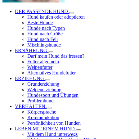
DER PASSENDE HUND
Hund kaufen oder adoptieren
Beste Hunde
Hunde nach Typen
Hund nach Größe
Hund nach Fell
Mischlingshunde
ERNÄHRUNG
Darf mein Hund das fressen?
Futter allgemein
Welpenfutter
Alternatives Hundefutter
ERZIEHUNG
Grunderziehung
Welpenerziehung
Hundesport und Übungen
Problemhund
VERHALTEN
Körpersprache
Kommunikation
Persönlichkeit von Hunden
LEBEN MIT EINEM HUND
Mit dem Hund unterwegs