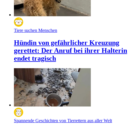
Tiere suchen Menschen
Hündin von gefährlicher Kreuzung
gerettet: Der Anruf bei ihrer Halterin
endet tragisch
Spannende Geschichten von Tierrettern aus aller Welt