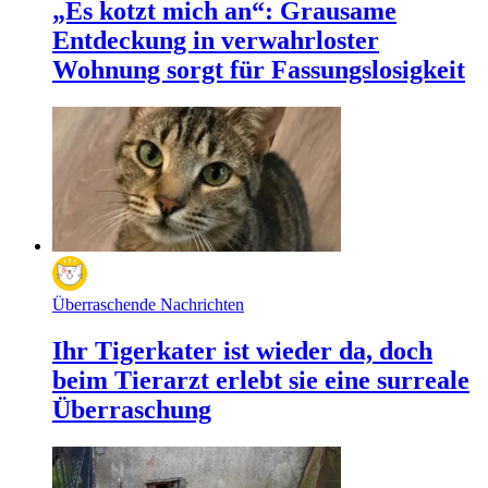
„Es kotzt mich an“: Grausame
Entdeckung in verwahrloster
Wohnung sorgt für Fassungslosigkeit
Überraschende Nachrichten
Ihr Tigerkater ist wieder da, doch
beim Tierarzt erlebt sie eine surreale
Überraschung