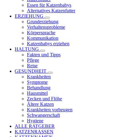
Essen für Katzenbabys
Alternatives Katzenfutter
ERZIEHUNG
Grunderziehung
Verhaltensprobleme
Körpersprache
Kommunikation
Katzenbabys erziehen
HALTUNG
Fakten und Tipps
Pflege
Reise
GESUNDHEIT
Krankheiten
Symptome
Behandlung
Hausmittel
Zecken und Flöhe
Ältere Katzen
Krankheiten vorbeugen
Schwangerschaft
Hygiene
ALLE RATGEBER
KATZENRASSEN