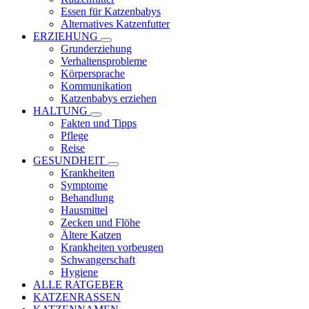
Essen für Katzenbabys
Alternatives Katzenfutter
ERZIEHUNG
Grunderziehung
Verhaltensprobleme
Körpersprache
Kommunikation
Katzenbabys erziehen
HALTUNG
Fakten und Tipps
Pflege
Reise
GESUNDHEIT
Krankheiten
Symptome
Behandlung
Hausmittel
Zecken und Flöhe
Ältere Katzen
Krankheiten vorbeugen
Schwangerschaft
Hygiene
ALLE RATGEBER
KATZENRASSEN