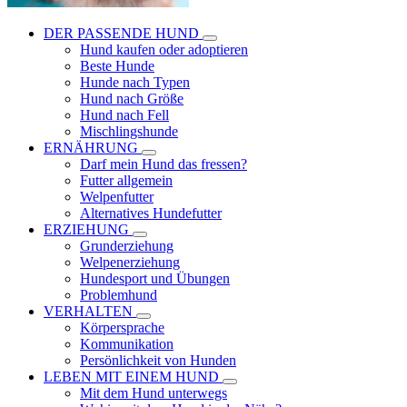
DER PASSENDE HUND
Hund kaufen oder adoptieren
Beste Hunde
Hunde nach Typen
Hund nach Größe
Hund nach Fell
Mischlingshunde
ERNÄHRUNG
Darf mein Hund das fressen?
Futter allgemein
Welpenfutter
Alternatives Hundefutter
ERZIEHUNG
Grunderziehung
Welpenerziehung
Hundesport und Übungen
Problemhund
VERHALTEN
Körpersprache
Kommunikation
Persönlichkeit von Hunden
LEBEN MIT EINEM HUND
Mit dem Hund unterwegs