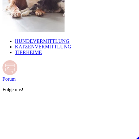
HUNDEVERMITTLUNG
KATZENVERMITTLUNG
TIERHEIME
Forum
Folge uns!