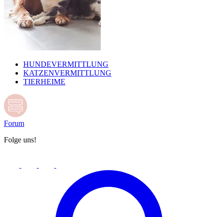
HUNDEVERMITTLUNG
KATZENVERMITTLUNG
TIERHEIME
Forum
Folge uns!