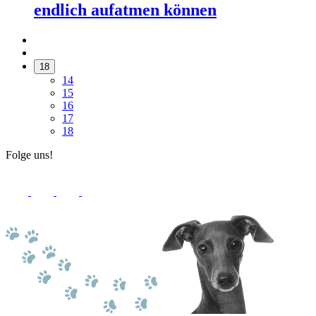
endlich aufatmen können
18
14
15
16
17
18
Folge uns!