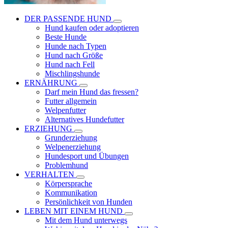
DER PASSENDE HUND
Hund kaufen oder adoptieren
Beste Hunde
Hunde nach Typen
Hund nach Größe
Hund nach Fell
Mischlingshunde
ERNÄHRUNG
Darf mein Hund das fressen?
Futter allgemein
Welpenfutter
Alternatives Hundefutter
ERZIEHUNG
Grunderziehung
Welpenerziehung
Hundesport und Übungen
Problemhund
VERHALTEN
Körpersprache
Kommunikation
Persönlichkeit von Hunden
LEBEN MIT EINEM HUND
Mit dem Hund unterwegs