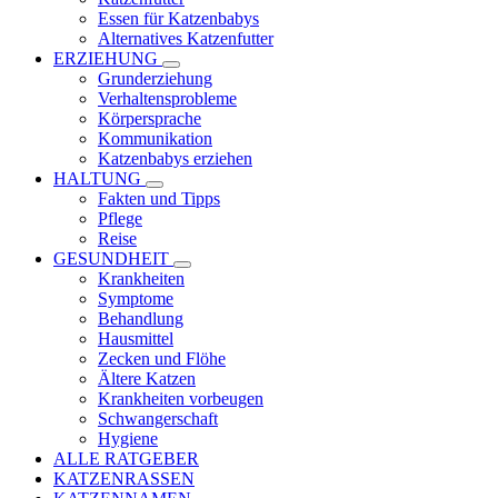
Essen für Katzenbabys
Alternatives Katzenfutter
ERZIEHUNG
Grunderziehung
Verhaltensprobleme
Körpersprache
Kommunikation
Katzenbabys erziehen
HALTUNG
Fakten und Tipps
Pflege
Reise
GESUNDHEIT
Krankheiten
Symptome
Behandlung
Hausmittel
Zecken und Flöhe
Ältere Katzen
Krankheiten vorbeugen
Schwangerschaft
Hygiene
ALLE RATGEBER
KATZENRASSEN