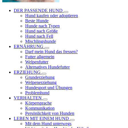
DER PASSENDE HUND
Hund kaufen oder adoptieren
Beste Hunde
Hunde nach Typen
Hund nach Größe
Hund nach Fell
Mischlingshunde
ERNÄHRUNG
Darf mein Hund das fressen?
Futter allgemein
Welpenfutter
Alternatives Hundefutter
ERZIEHUNG
Grunderziehung
Welpenerziehung
Hundesport und Übungen
Problemhund
VERHALTEN
Körpersprache
Kommunikation
Persönlichkeit von Hunden
LEBEN MIT EINEM HUND
Mit dem Hund unterwegs