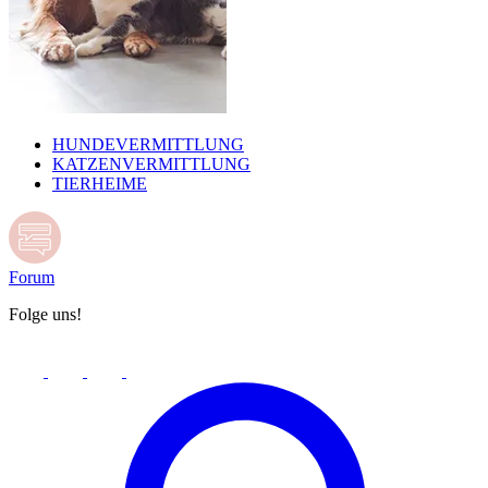
HUNDEVERMITTLUNG
KATZENVERMITTLUNG
TIERHEIME
Forum
Folge uns!