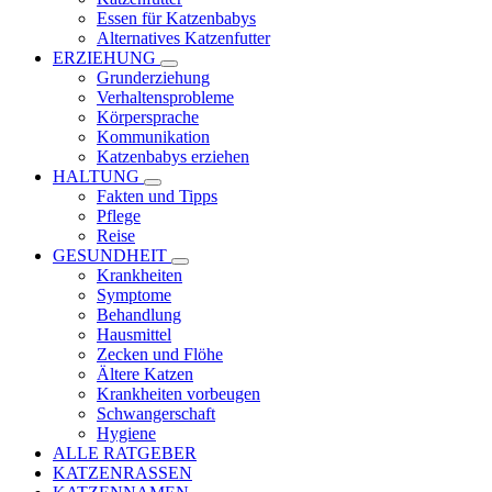
Essen für Katzenbabys
Alternatives Katzenfutter
ERZIEHUNG
Grunderziehung
Verhaltensprobleme
Körpersprache
Kommunikation
Katzenbabys erziehen
HALTUNG
Fakten und Tipps
Pflege
Reise
GESUNDHEIT
Krankheiten
Symptome
Behandlung
Hausmittel
Zecken und Flöhe
Ältere Katzen
Krankheiten vorbeugen
Schwangerschaft
Hygiene
ALLE RATGEBER
KATZENRASSEN