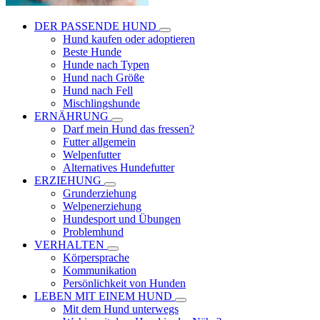
DER PASSENDE HUND
Hund kaufen oder adoptieren
Beste Hunde
Hunde nach Typen
Hund nach Größe
Hund nach Fell
Mischlingshunde
ERNÄHRUNG
Darf mein Hund das fressen?
Futter allgemein
Welpenfutter
Alternatives Hundefutter
ERZIEHUNG
Grunderziehung
Welpenerziehung
Hundesport und Übungen
Problemhund
VERHALTEN
Körpersprache
Kommunikation
Persönlichkeit von Hunden
LEBEN MIT EINEM HUND
Mit dem Hund unterwegs