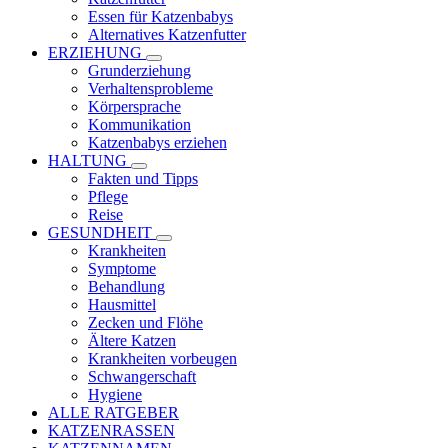
Essen für Katzenbabys
Alternatives Katzenfutter
ERZIEHUNG
Grunderziehung
Verhaltensprobleme
Körpersprache
Kommunikation
Katzenbabys erziehen
HALTUNG
Fakten und Tipps
Pflege
Reise
GESUNDHEIT
Krankheiten
Symptome
Behandlung
Hausmittel
Zecken und Flöhe
Ältere Katzen
Krankheiten vorbeugen
Schwangerschaft
Hygiene
ALLE RATGEBER
KATZENRASSEN