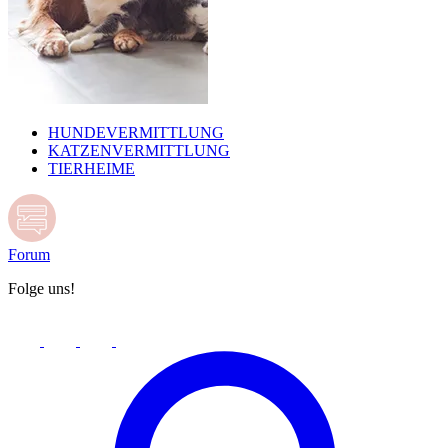
HUNDEVERMITTLUNG
KATZENVERMITTLUNG
TIERHEIME
Forum
Folge uns!