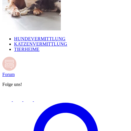
HUNDEVERMITTLUNG
KATZENVERMITTLUNG
TIERHEIME
Forum
Folge uns!