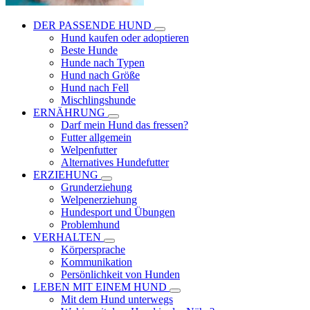
DER PASSENDE HUND
Hund kaufen oder adoptieren
Beste Hunde
Hunde nach Typen
Hund nach Größe
Hund nach Fell
Mischlingshunde
ERNÄHRUNG
Darf mein Hund das fressen?
Futter allgemein
Welpenfutter
Alternatives Hundefutter
ERZIEHUNG
Grunderziehung
Welpenerziehung
Hundesport und Übungen
Problemhund
VERHALTEN
Körpersprache
Kommunikation
Persönlichkeit von Hunden
LEBEN MIT EINEM HUND
Mit dem Hund unterwegs