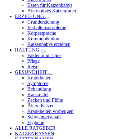
Essen für Katzenbabys
Alternatives Katzenfutter
ERZIEHUNG
Grunderziehung
Verhaltensprobleme
Körpersprache
Kommunikation
Katzenbabys erziehen
HALTUNG
Fakten und Tipps
Pflege
Reise
GESUNDHEIT
Krankheiten
Symptome
Behandlung
Hausmittel
Zecken und Flöhe
Ältere Katzen
Krankheiten vorbeugen
Schwangerschaft
Hygiene
ALLE RATGEBER
KATZENRASSEN