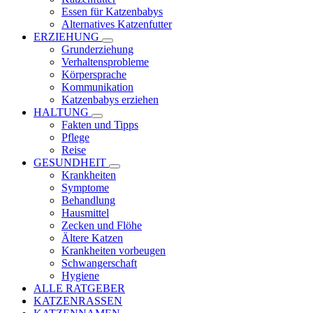
Essen für Katzenbabys
Alternatives Katzenfutter
ERZIEHUNG
Grunderziehung
Verhaltensprobleme
Körpersprache
Kommunikation
Katzenbabys erziehen
HALTUNG
Fakten und Tipps
Pflege
Reise
GESUNDHEIT
Krankheiten
Symptome
Behandlung
Hausmittel
Zecken und Flöhe
Ältere Katzen
Krankheiten vorbeugen
Schwangerschaft
Hygiene
ALLE RATGEBER
KATZENRASSEN