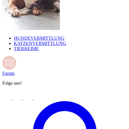
HUNDEVERMITTLUNG
KATZENVERMITTLUNG
TIERHEIME
Forum
Folge uns!