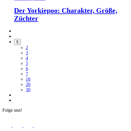
Der Yorkiepoo: Charakter, Größe,
Züchter
5
2
3
4
5
6
7
10
20
30
Folge uns!