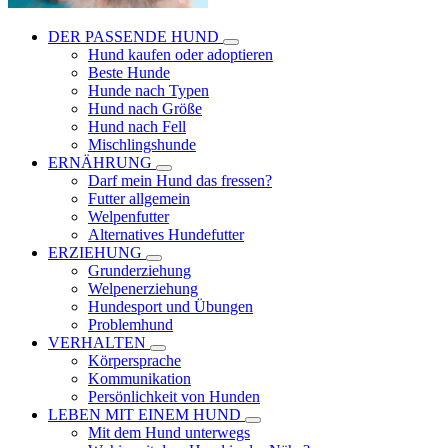
DER PASSENDE HUND
Hund kaufen oder adoptieren
Beste Hunde
Hunde nach Typen
Hund nach Größe
Hund nach Fell
Mischlingshunde
ERNÄHRUNG
Darf mein Hund das fressen?
Futter allgemein
Welpenfutter
Alternatives Hundefutter
ERZIEHUNG
Grunderziehung
Welpenerziehung
Hundesport und Übungen
Problemhund
VERHALTEN
Körpersprache
Kommunikation
Persönlichkeit von Hunden
LEBEN MIT EINEM HUND
Mit dem Hund unterwegs