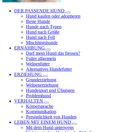
DER PASSENDE HUND
Hund kaufen oder adoptieren
Beste Hunde
Hunde nach Typen
Hund nach Größe
Hund nach Fell
Mischlingshunde
ERNÄHRUNG
Darf mein Hund das fressen?
Futter allgemein
Welpenfutter
Alternatives Hundefutter
ERZIEHUNG
Grunderziehung
Welpenerziehung
Hundesport und Übungen
Problemhund
VERHALTEN
Körpersprache
Kommunikation
Persönlichkeit von Hunden
LEBEN MIT EINEM HUND
Mit dem Hund unterwegs