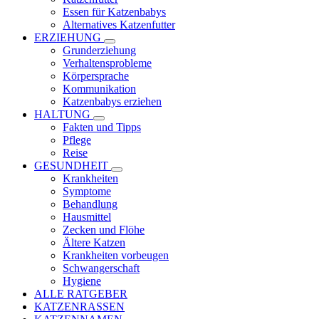
Essen für Katzenbabys
Alternatives Katzenfutter
ERZIEHUNG
Grunderziehung
Verhaltensprobleme
Körpersprache
Kommunikation
Katzenbabys erziehen
HALTUNG
Fakten und Tipps
Pflege
Reise
GESUNDHEIT
Krankheiten
Symptome
Behandlung
Hausmittel
Zecken und Flöhe
Ältere Katzen
Krankheiten vorbeugen
Schwangerschaft
Hygiene
ALLE RATGEBER
KATZENRASSEN