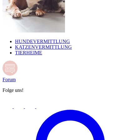
HUNDEVERMITTLUNG
KATZENVERMITTLUNG
TIERHEIME
Forum
Folge uns!