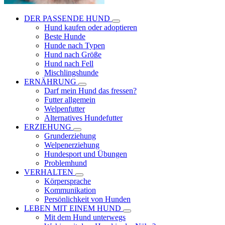
DER PASSENDE HUND
Hund kaufen oder adoptieren
Beste Hunde
Hunde nach Typen
Hund nach Größe
Hund nach Fell
Mischlingshunde
ERNÄHRUNG
Darf mein Hund das fressen?
Futter allgemein
Welpenfutter
Alternatives Hundefutter
ERZIEHUNG
Grunderziehung
Welpenerziehung
Hundesport und Übungen
Problemhund
VERHALTEN
Körpersprache
Kommunikation
Persönlichkeit von Hunden
LEBEN MIT EINEM HUND
Mit dem Hund unterwegs