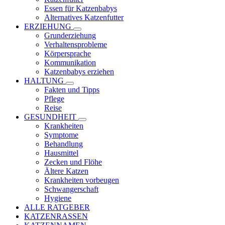
Essen für Katzenbabys
Alternatives Katzenfutter
ERZIEHUNG
Grunderziehung
Verhaltensprobleme
Körpersprache
Kommunikation
Katzenbabys erziehen
HALTUNG
Fakten und Tipps
Pflege
Reise
GESUNDHEIT
Krankheiten
Symptome
Behandlung
Hausmittel
Zecken und Flöhe
Ältere Katzen
Krankheiten vorbeugen
Schwangerschaft
Hygiene
ALLE RATGEBER
KATZENRASSEN