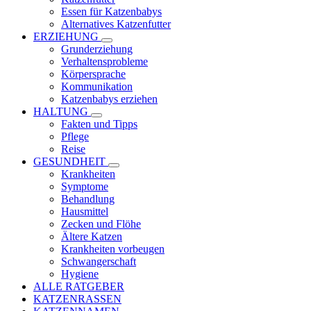
Essen für Katzenbabys
Alternatives Katzenfutter
ERZIEHUNG
Grunderziehung
Verhaltensprobleme
Körpersprache
Kommunikation
Katzenbabys erziehen
HALTUNG
Fakten und Tipps
Pflege
Reise
GESUNDHEIT
Krankheiten
Symptome
Behandlung
Hausmittel
Zecken und Flöhe
Ältere Katzen
Krankheiten vorbeugen
Schwangerschaft
Hygiene
ALLE RATGEBER
KATZENRASSEN