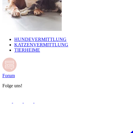
HUNDEVERMITTLUNG
KATZENVERMITTLUNG
TIERHEIME
Forum
Folge uns!