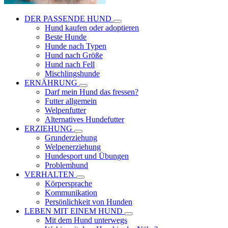
DER PASSENDE HUND
Hund kaufen oder adoptieren
Beste Hunde
Hunde nach Typen
Hund nach Größe
Hund nach Fell
Mischlingshunde
ERNÄHRUNG
Darf mein Hund das fressen?
Futter allgemein
Welpenfutter
Alternatives Hundefutter
ERZIEHUNG
Grunderziehung
Welpenerziehung
Hundesport und Übungen
Problemhund
VERHALTEN
Körpersprache
Kommunikation
Persönlichkeit von Hunden
LEBEN MIT EINEM HUND
Mit dem Hund unterwegs