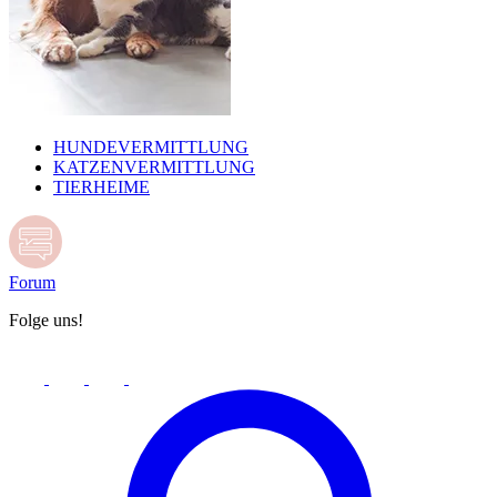
HUNDEVERMITTLUNG
KATZENVERMITTLUNG
TIERHEIME
Forum
Folge uns!