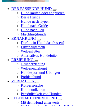
DER PASSENDE HUND
Hund kaufen oder adoptieren
Beste Hunde
Hunde nach Typen
Hund nach Größe
Hund nach Fell
Mischlingshunde
ERNÄHRUNG
Darf mein Hund das fressen?
Futter allgemein
Welpenfutter
Alternatives Hundefutter
ERZIEHUNG
Grunderziehung
Welpenerziehung
Hundesport und Übungen
Problemhund
VERHALTEN
Körpersprache
Kommunikation
Persönlichkeit von Hunden
LEBEN MIT EINEM HUND
Mit dem Hund unterwegs