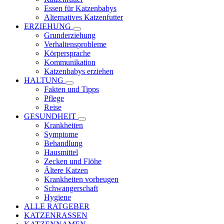
Essen für Katzenbabys
Alternatives Katzenfutter
ERZIEHUNG
Grunderziehung
Verhaltensprobleme
Körpersprache
Kommunikation
Katzenbabys erziehen
HALTUNG
Fakten und Tipps
Pflege
Reise
GESUNDHEIT
Krankheiten
Symptome
Behandlung
Hausmittel
Zecken und Flöhe
Ältere Katzen
Krankheiten vorbeugen
Schwangerschaft
Hygiene
ALLE RATGEBER
KATZENRASSEN