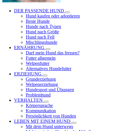
DER PASSENDE HUND
Hund kaufen oder adoptieren
Beste Hunde
Hunde nach Typen
Hund nach Größe
Hund nach Fell
Mischlingshunde
ERNÄHRUNG
Darf mein Hund das fressen?
Futter allgemein
Welpenfutter
Alternatives Hundefutter
ERZIEHUNG
Grunderziehung
Welpenerziehung
Hundesport und Übungen
Problemhund
VERHALTEN
Körpersprache
Kommunikation
Persönlichkeit von Hunden
LEBEN MIT EINEM HUND
Mit dem Hund unterwegs