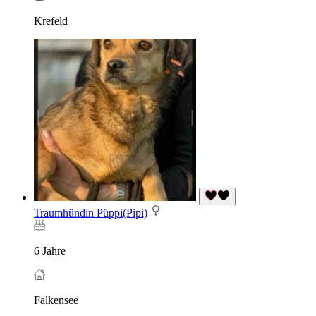
Krefeld
Traumhündin Püppi(Pipi)
6 Jahre
Falkensee