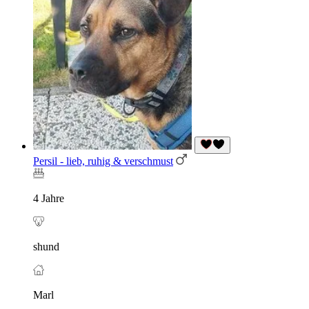
Persil - lieb, ruhig & verschmust
4 Jahre
shund
Marl