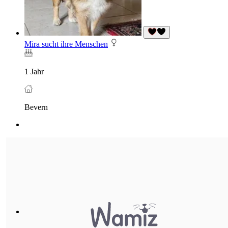
Mira sucht ihre Menschen
1 Jahr
Bevern