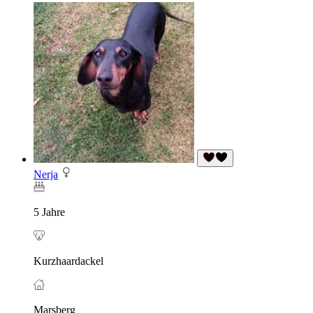
Nerja
5 Jahre
Kurzhaardackel
Marsberg