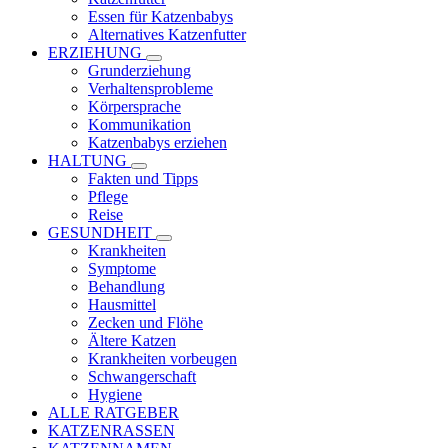
Essen für Katzenbabys
Alternatives Katzenfutter
ERZIEHUNG
Grunderziehung
Verhaltensprobleme
Körpersprache
Kommunikation
Katzenbabys erziehen
HALTUNG
Fakten und Tipps
Pflege
Reise
GESUNDHEIT
Krankheiten
Symptome
Behandlung
Hausmittel
Zecken und Flöhe
Ältere Katzen
Krankheiten vorbeugen
Schwangerschaft
Hygiene
ALLE RATGEBER
KATZENRASSEN