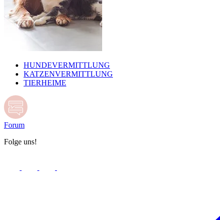
HUNDEVERMITTLUNG
KATZENVERMITTLUNG
TIERHEIME
Forum
Folge uns!