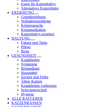
Essen für Katzenbabys
Alternatives Katzenfutter
ERZIEHUNG
Grunderziehung
Verhaltensprobleme
Körpersprache
Kommunikation
Katzenbabys erziehen
HALTUNG
Fakten und Tipps
Pflege
Reise
GESUNDHEIT
Krankheiten
Symptome
Behandlung
Hausmittel
Zecken und Flöhe
Ältere Katzen
Krankheiten vorbeugen
Schwangerschaft
Hygiene
ALLE RATGEBER
KATZENRASSEN