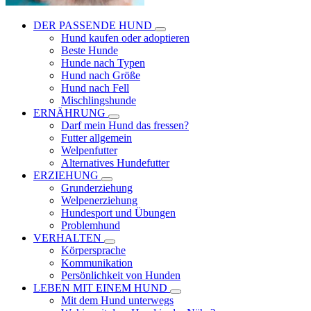
DER PASSENDE HUND
Hund kaufen oder adoptieren
Beste Hunde
Hunde nach Typen
Hund nach Größe
Hund nach Fell
Mischlingshunde
ERNÄHRUNG
Darf mein Hund das fressen?
Futter allgemein
Welpenfutter
Alternatives Hundefutter
ERZIEHUNG
Grunderziehung
Welpenerziehung
Hundesport und Übungen
Problemhund
VERHALTEN
Körpersprache
Kommunikation
Persönlichkeit von Hunden
LEBEN MIT EINEM HUND
Mit dem Hund unterwegs