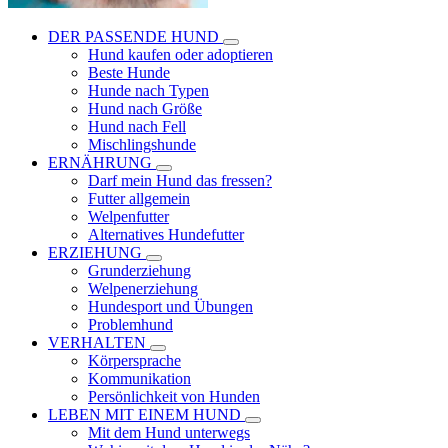
DER PASSENDE HUND
Hund kaufen oder adoptieren
Beste Hunde
Hunde nach Typen
Hund nach Größe
Hund nach Fell
Mischlingshunde
ERNÄHRUNG
Darf mein Hund das fressen?
Futter allgemein
Welpenfutter
Alternatives Hundefutter
ERZIEHUNG
Grunderziehung
Welpenerziehung
Hundesport und Übungen
Problemhund
VERHALTEN
Körpersprache
Kommunikation
Persönlichkeit von Hunden
LEBEN MIT EINEM HUND
Mit dem Hund unterwegs