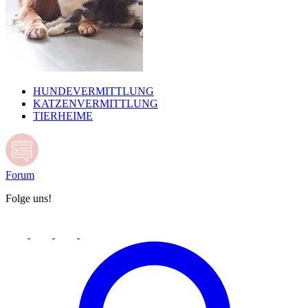
HUNDEVERMITTLUNG
KATZENVERMITTLUNG
TIERHEIME
Forum
Folge uns!