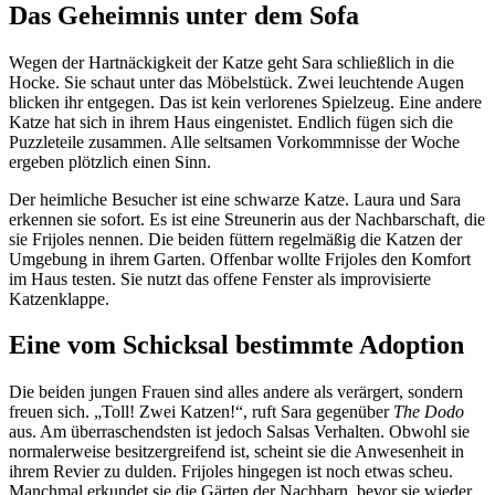
Das Geheimnis unter dem Sofa
Wegen der Hartnäckigkeit der Katze geht Sara schließlich in die
Hocke. Sie schaut unter das Möbelstück. Zwei leuchtende Augen
blicken ihr entgegen. Das ist kein verlorenes Spielzeug. Eine andere
Katze hat sich in ihrem Haus eingenistet. Endlich fügen sich die
Puzzleteile zusammen. Alle seltsamen Vorkommnisse der Woche
ergeben plötzlich einen Sinn.
Der heimliche Besucher ist eine schwarze Katze. Laura und Sara
erkennen sie sofort. Es ist eine Streunerin aus der Nachbarschaft, die
sie Frijoles nennen. Die beiden füttern regelmäßig die Katzen der
Umgebung in ihrem Garten. Offenbar wollte Frijoles den Komfort
im Haus testen. Sie nutzt das offene Fenster als improvisierte
Katzenklappe.
Eine vom Schicksal bestimmte Adoption
Die beiden jungen Frauen sind alles andere als verärgert, sondern
freuen sich. „Toll! Zwei Katzen!“, ruft Sara gegenüber
The Dodo
aus. Am überraschendsten ist jedoch Salsas Verhalten. Obwohl sie
normalerweise besitzergreifend ist, scheint sie die Anwesenheit in
ihrem Revier zu dulden. Frijoles hingegen ist noch etwas scheu.
Manchmal erkundet sie die Gärten der Nachbarn, bevor sie wieder