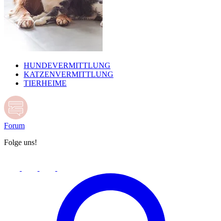
HUNDEVERMITTLUNG
KATZENVERMITTLUNG
TIERHEIME
Forum
Folge uns!