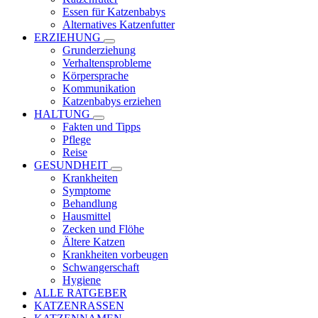
Essen für Katzenbabys
Alternatives Katzenfutter
ERZIEHUNG
Grunderziehung
Verhaltensprobleme
Körpersprache
Kommunikation
Katzenbabys erziehen
HALTUNG
Fakten und Tipps
Pflege
Reise
GESUNDHEIT
Krankheiten
Symptome
Behandlung
Hausmittel
Zecken und Flöhe
Ältere Katzen
Krankheiten vorbeugen
Schwangerschaft
Hygiene
ALLE RATGEBER
KATZENRASSEN