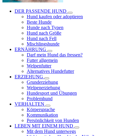
DER PASSENDE HUND
Hund kaufen oder adoptieren
Beste Hunde
Hunde nach Typen
Hund nach Größe
Hund nach Fell
Mischlingshunde
ERNÄHRUNG
Darf mein Hund das fressen?
Futter allgemein
Welpenfutter
Alternatives Hundefutter
ERZIEHUNG
Grunderziehung
Welpenerziehung
Hundesport und Übungen
Problemhund
VERHALTEN
Körpersprache
Kommunikation
Persönlichkeit von Hunden
LEBEN MIT EINEM HUND
Mit dem Hund unterwegs