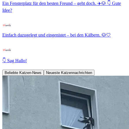
Ein Fensterplatz für den besten Freund – geht doch. ✈️🐶 👇 Gute
Idee?
Einfach dazugelegt und eingenistet – bei den Kälbern. 🐶🤍
👇 Sag Hallo!
Beliebte Katzen-News
Neueste Katzennachrichten