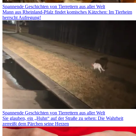
Spannende Geschichten von Tierrettern aus aller Welt
Mann aus Rheinland-Pfalz findet komisches Kätzchen: Im Tierheim
herrscht Aufregung!
Spannende Geschichten von Tierrettern aus aller Welt
Sie glauben, ein „Huhn“ auf der Straße zu sehen: Die Wahrheit
zerreißt dem Pärchen seine Herzen