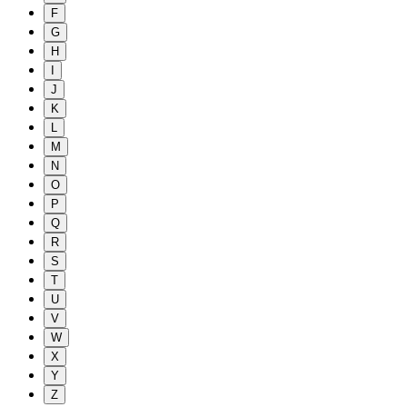
F
G
H
I
J
K
L
M
N
O
P
Q
R
S
T
U
V
W
X
Y
Z