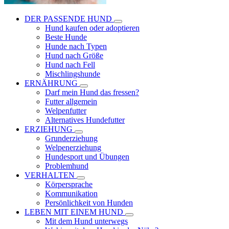
DER PASSENDE HUND
Hund kaufen oder adoptieren
Beste Hunde
Hunde nach Typen
Hund nach Größe
Hund nach Fell
Mischlingshunde
ERNÄHRUNG
Darf mein Hund das fressen?
Futter allgemein
Welpenfutter
Alternatives Hundefutter
ERZIEHUNG
Grunderziehung
Welpenerziehung
Hundesport und Übungen
Problemhund
VERHALTEN
Körpersprache
Kommunikation
Persönlichkeit von Hunden
LEBEN MIT EINEM HUND
Mit dem Hund unterwegs