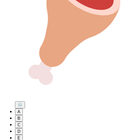
A
B
C
D
E