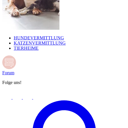
HUNDEVERMITTLUNG
KATZENVERMITTLUNG
TIERHEIME
Forum
Folge uns!