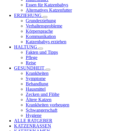
Essen für Katzenbabys
Alternatives Katzenfutter
ERZIEHUNG
Grunderziehung
Verhaltensprobleme
Körpersprache
Kommunikation
Katzenbabys erziehen
HALTUNG
Fakten und Tipps
Pflege
Reise
GESUNDHEIT
Krankheiten
Symptome
Behandlung
Hausmittel
Zecken und Flöhe
Ältere Katzen
Krankheiten vorbeugen
Schwangerschaft
Hygiene
ALLE RATGEBER
KATZENRASSEN