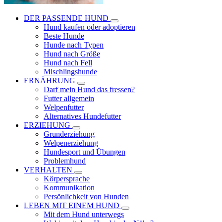
DER PASSENDE HUND
Hund kaufen oder adoptieren
Beste Hunde
Hunde nach Typen
Hund nach Größe
Hund nach Fell
Mischlingshunde
ERNÄHRUNG
Darf mein Hund das fressen?
Futter allgemein
Welpenfutter
Alternatives Hundefutter
ERZIEHUNG
Grunderziehung
Welpenerziehung
Hundesport und Übungen
Problemhund
VERHALTEN
Körpersprache
Kommunikation
Persönlichkeit von Hunden
LEBEN MIT EINEM HUND
Mit dem Hund unterwegs