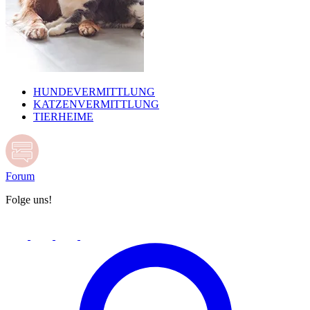
HUNDEVERMITTLUNG
KATZENVERMITTLUNG
TIERHEIME
Forum
Folge uns!