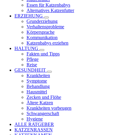
Essen für Katzenbabys
Alternatives Katzenfutter
ERZIEHUNG
Grunderziehung
Verhaltensprobleme
Körpersprache
Kommunikation
Katzenbabys erziehen
HALTUNG
Fakten und Tipps
Pflege
Reise
GESUNDHEIT
Krankheiten
Symptome
Behandlung
Hausmittel
Zecken und Flöhe
Ältere Katzen
Krankheiten vorbeugen
Schwangerschaft
Hygiene
ALLE RATGEBER
KATZENRASSEN