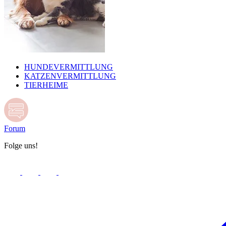
HUNDEVERMITTLUNG
KATZENVERMITTLUNG
TIERHEIME
Forum
Folge uns!