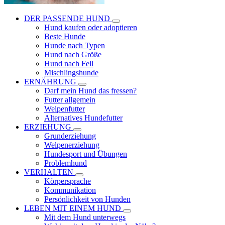
DER PASSENDE HUND
Hund kaufen oder adoptieren
Beste Hunde
Hunde nach Typen
Hund nach Größe
Hund nach Fell
Mischlingshunde
ERNÄHRUNG
Darf mein Hund das fressen?
Futter allgemein
Welpenfutter
Alternatives Hundefutter
ERZIEHUNG
Grunderziehung
Welpenerziehung
Hundesport und Übungen
Problemhund
VERHALTEN
Körpersprache
Kommunikation
Persönlichkeit von Hunden
LEBEN MIT EINEM HUND
Mit dem Hund unterwegs