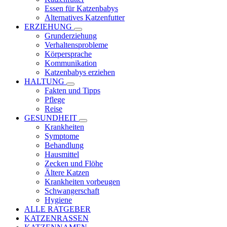
Essen für Katzenbabys
Alternatives Katzenfutter
ERZIEHUNG
Grunderziehung
Verhaltensprobleme
Körpersprache
Kommunikation
Katzenbabys erziehen
HALTUNG
Fakten und Tipps
Pflege
Reise
GESUNDHEIT
Krankheiten
Symptome
Behandlung
Hausmittel
Zecken und Flöhe
Ältere Katzen
Krankheiten vorbeugen
Schwangerschaft
Hygiene
ALLE RATGEBER
KATZENRASSEN