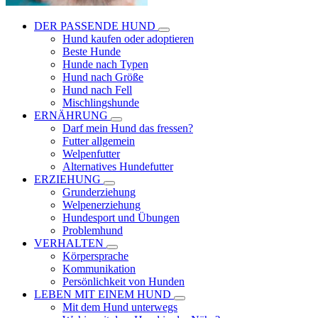
DER PASSENDE HUND
Hund kaufen oder adoptieren
Beste Hunde
Hunde nach Typen
Hund nach Größe
Hund nach Fell
Mischlingshunde
ERNÄHRUNG
Darf mein Hund das fressen?
Futter allgemein
Welpenfutter
Alternatives Hundefutter
ERZIEHUNG
Grunderziehung
Welpenerziehung
Hundesport und Übungen
Problemhund
VERHALTEN
Körpersprache
Kommunikation
Persönlichkeit von Hunden
LEBEN MIT EINEM HUND
Mit dem Hund unterwegs