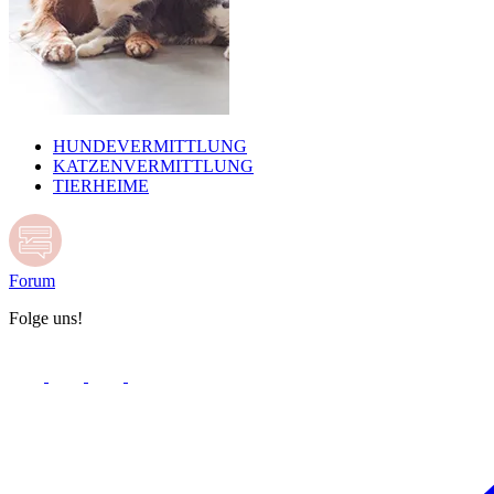
HUNDEVERMITTLUNG
KATZENVERMITTLUNG
TIERHEIME
Forum
Folge uns!