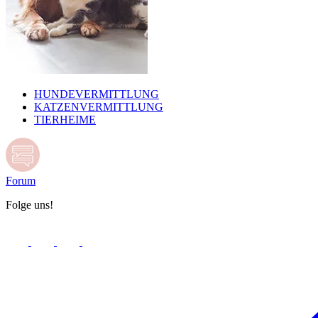
HUNDEVERMITTLUNG
KATZENVERMITTLUNG
TIERHEIME
Forum
Folge uns!