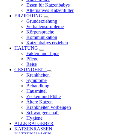
Essen für Katzenbabys
Alternatives Katzenfutter
ERZIEHUNG
Grunderziehung
Verhaltensprobleme
Körpersprache
Kommunikation
Katzenbabys erziehen
HALTUNG
Fakten und Tipps
Pflege
Reise
GESUNDHEIT
Krankheiten
Symptome
Behandlung
Hausmittel
Zecken und Flöhe
Ältere Katzen
Krankheiten vorbeugen
Schwangerschaft
Hygiene
ALLE RATGEBER
KATZENRASSEN