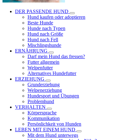
DER PASSENDE HUND
Hund kaufen oder adoptieren
Beste Hunde
Hunde nach Typen
Hund nach Größe
Hund nach Fell
Mischlingshunde
ERNÄHRUNG
Darf mein Hund das fressen?
Futter allgemein
Welpenfutter
Alternatives Hundefutter
ERZIEHUNG
Grunderziehung
Welpenerziehung
Hundesport und Übungen
Problemhund
VERHALTEN
Körpersprache
Kommunikation
Persönlichkeit von Hunden
LEBEN MIT EINEM HUND
Mit dem Hund unterwegs