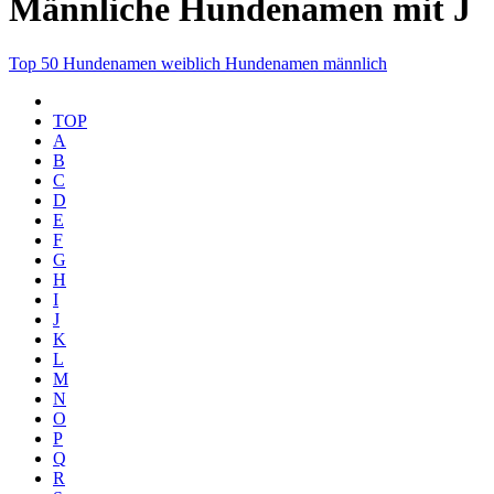
Männliche Hundenamen mit J
Top 50
Hundenamen weiblich
Hundenamen männlich
TOP
A
B
C
D
E
F
G
H
I
J
K
L
M
N
O
P
Q
R