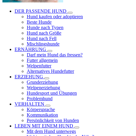
DER PASSENDE HUND
Hund kaufen oder adoptieren
Beste Hunde
Hunde nach Typen
Hund nach Größe
Hund nach Fell
Mischlingshunde
ERNÄHRUNG
Darf mein Hund das fressen?
Futter allgemein
Welpenfutter
Alternatives Hundefutter
ERZIEHUNG
Grunderziehung
Welpenerziehung
Hundesport und Übungen
Problemhund
VERHALTEN
Körpersprache
Kommunikation
Persönlichkeit von Hunden
LEBEN MIT EINEM HUND
Mit dem Hund unterwegs