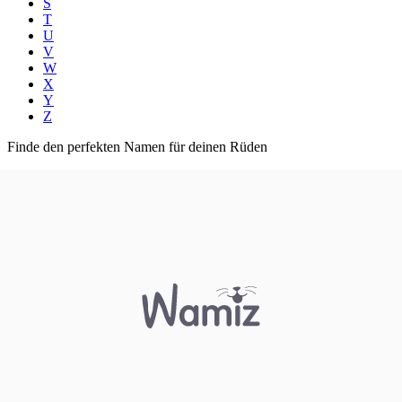
S
T
U
V
W
X
Y
Z
Finde den perfekten Namen für deinen Rüden