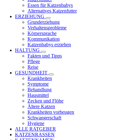
Essen für Katzenbabys
Alternatives Katzenfutter
ERZIEHUNG
Grunderziehung
Verhaltensprobleme
Körpersprache
Kommunikation
Katzenbabys erziehen
HALTUNG
Fakten und Tipps
Pflege
Reise
GESUNDHEIT
Krankheiten
Symptome
Behandlung
Hausmittel
Zecken und Flöhe
Ältere Katzen
Krankheiten vorbeugen
Schwangerschaft
Hygiene
ALLE RATGEBER
KATZENRASSEN