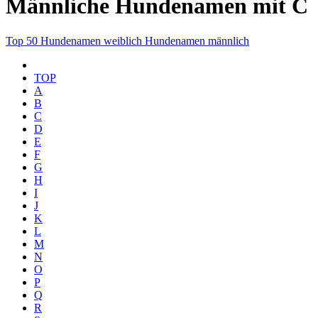
Männliche Hundenamen mit C
Top 50
Hundenamen weiblich
Hundenamen männlich
TOP
A
B
C
D
E
F
G
H
I
J
K
L
M
N
O
P
Q
R