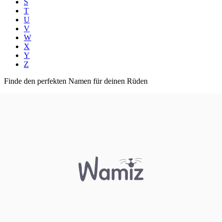
S
T
U
V
W
X
Y
Z
Finde den perfekten Namen für deinen Rüden