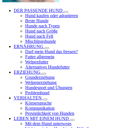
DER PASSENDE HUND
Hund kaufen oder adoptieren
Beste Hunde
Hunde nach Typen
Hund nach Größe
Hund nach Fell
Mischlingshunde
ERNÄHRUNG
Darf mein Hund das fressen?
Futter allgemein
Welpenfutter
Alternatives Hundefutter
ERZIEHUNG
Grunderziehung
Welpenerziehung
Hundesport und Übungen
Problemhund
VERHALTEN
Körpersprache
Kommunikation
Persönlichkeit von Hunden
LEBEN MIT EINEM HUND
Mit dem Hund unterwegs