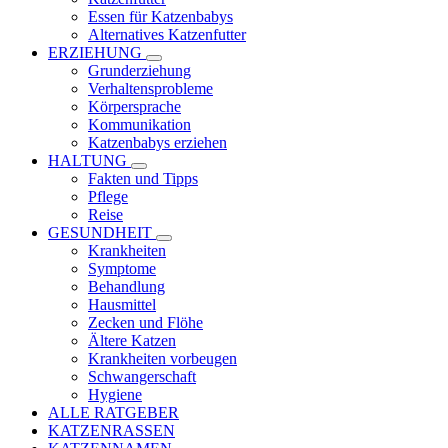
Essen für Katzenbabys
Alternatives Katzenfutter
ERZIEHUNG
Grunderziehung
Verhaltensprobleme
Körpersprache
Kommunikation
Katzenbabys erziehen
HALTUNG
Fakten und Tipps
Pflege
Reise
GESUNDHEIT
Krankheiten
Symptome
Behandlung
Hausmittel
Zecken und Flöhe
Ältere Katzen
Krankheiten vorbeugen
Schwangerschaft
Hygiene
ALLE RATGEBER
KATZENRASSEN