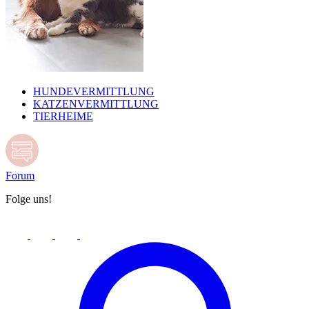
HUNDEVERMITTLUNG
KATZENVERMITTLUNG
TIERHEIME
Forum
Folge uns!