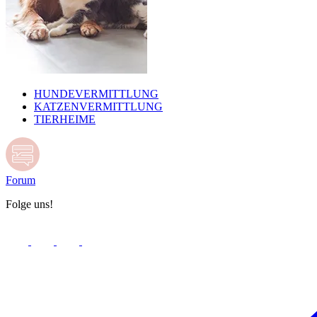
HUNDEVERMITTLUNG
KATZENVERMITTLUNG
TIERHEIME
Forum
Folge uns!