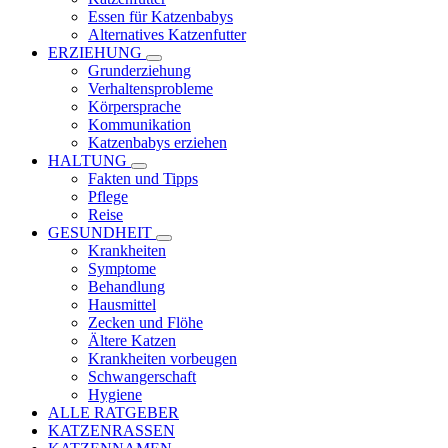
Essen für Katzenbabys
Alternatives Katzenfutter
ERZIEHUNG
Grunderziehung
Verhaltensprobleme
Körpersprache
Kommunikation
Katzenbabys erziehen
HALTUNG
Fakten und Tipps
Pflege
Reise
GESUNDHEIT
Krankheiten
Symptome
Behandlung
Hausmittel
Zecken und Flöhe
Ältere Katzen
Krankheiten vorbeugen
Schwangerschaft
Hygiene
ALLE RATGEBER
KATZENRASSEN