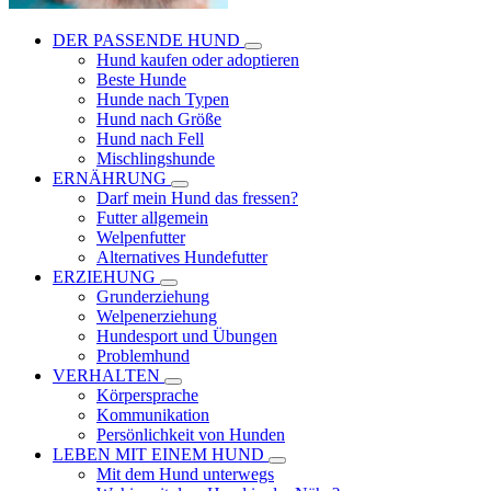
DER PASSENDE HUND
Hund kaufen oder adoptieren
Beste Hunde
Hunde nach Typen
Hund nach Größe
Hund nach Fell
Mischlingshunde
ERNÄHRUNG
Darf mein Hund das fressen?
Futter allgemein
Welpenfutter
Alternatives Hundefutter
ERZIEHUNG
Grunderziehung
Welpenerziehung
Hundesport und Übungen
Problemhund
VERHALTEN
Körpersprache
Kommunikation
Persönlichkeit von Hunden
LEBEN MIT EINEM HUND
Mit dem Hund unterwegs