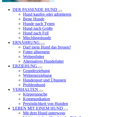
DER PASSENDE HUND
Hund kaufen oder adoptieren
Beste Hunde
Hunde nach Typen
Hund nach Größe
Hund nach Fell
Mischlingshunde
ERNÄHRUNG
Darf mein Hund das fressen?
Futter allgemein
Welpenfutter
Alternatives Hundefutter
ERZIEHUNG
Grunderziehung
Welpenerziehung
Hundesport und Übungen
Problemhund
VERHALTEN
Körpersprache
Kommunikation
Persönlichkeit von Hunden
LEBEN MIT EINEM HUND
Mit dem Hund unterwegs