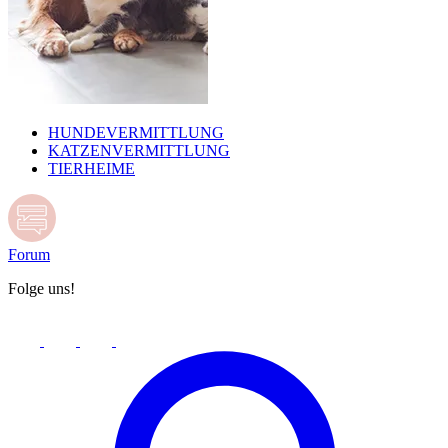
HUNDEVERMITTLUNG
KATZENVERMITTLUNG
TIERHEIME
Forum
Folge uns!