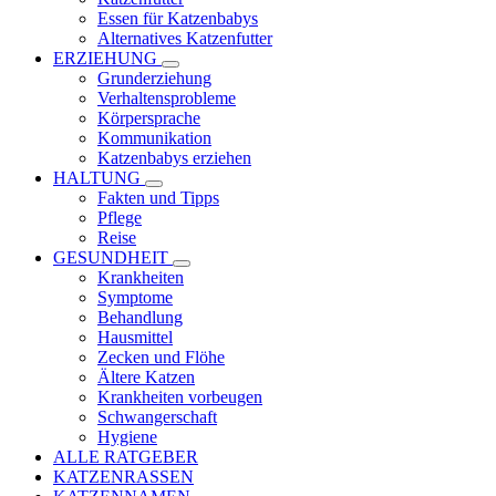
Essen für Katzenbabys
Alternatives Katzenfutter
ERZIEHUNG
Grunderziehung
Verhaltensprobleme
Körpersprache
Kommunikation
Katzenbabys erziehen
HALTUNG
Fakten und Tipps
Pflege
Reise
GESUNDHEIT
Krankheiten
Symptome
Behandlung
Hausmittel
Zecken und Flöhe
Ältere Katzen
Krankheiten vorbeugen
Schwangerschaft
Hygiene
ALLE RATGEBER
KATZENRASSEN