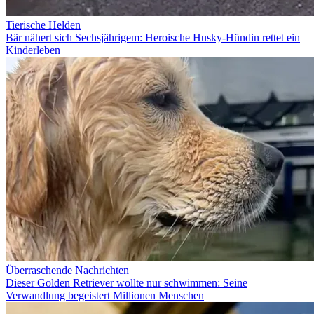
Tierische Helden
Bär nähert sich Sechsjährigem: Heroische Husky-Hündin rettet ein
Kinderleben
Überraschende Nachrichten
Dieser Golden Retriever wollte nur schwimmen: Seine
Verwandlung begeistert Millionen Menschen