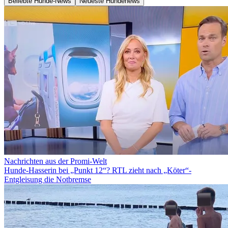
Beliebte Hunde-News
Neueste Hundenews
Nachrichten aus der Promi-Welt
Hunde-Hasserin bei „Punkt 12“? RTL zieht nach „Köter“-
Entgleisung die Notbremse