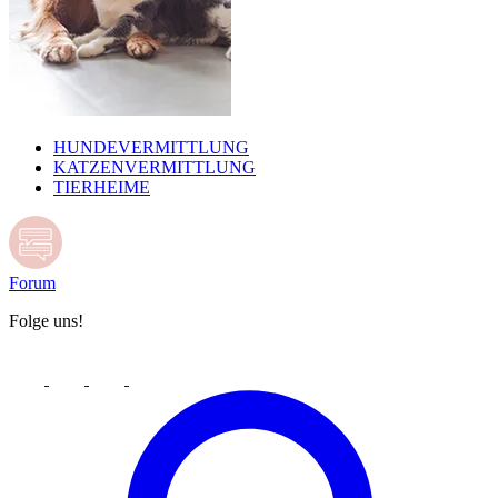
HUNDEVERMITTLUNG
KATZENVERMITTLUNG
TIERHEIME
Forum
Folge uns!