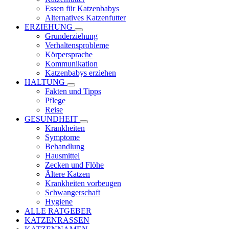
Essen für Katzenbabys
Alternatives Katzenfutter
ERZIEHUNG
Grunderziehung
Verhaltensprobleme
Körpersprache
Kommunikation
Katzenbabys erziehen
HALTUNG
Fakten und Tipps
Pflege
Reise
GESUNDHEIT
Krankheiten
Symptome
Behandlung
Hausmittel
Zecken und Flöhe
Ältere Katzen
Krankheiten vorbeugen
Schwangerschaft
Hygiene
ALLE RATGEBER
KATZENRASSEN