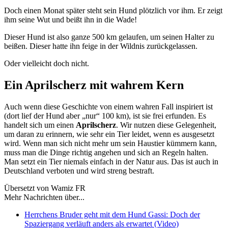
Doch einen Monat später steht sein Hund plötzlich vor ihm. Er zeigt
ihm seine Wut und beißt ihn in die Wade!
Dieser Hund ist also ganze 500 km gelaufen, um seinen Halter zu
beißen. Dieser hatte ihn feige in der Wildnis zurückgelassen.
Oder vielleicht doch nicht.
Ein Aprilscherz mit wahrem Kern
Auch wenn diese Geschichte von einem wahren Fall inspiriert ist
(dort lief der Hund aber „nur“ 100 km), ist sie frei erfunden. Es
handelt sich um einen
Aprilscherz
. Wir nutzen diese Gelegenheit,
um daran zu erinnern, wie sehr ein Tier leidet, wenn es ausgesetzt
wird. Wenn man sich nicht mehr um sein Haustier kümmern kann,
muss man die Dinge richtig angehen und sich an Regeln halten.
Man setzt ein Tier niemals einfach in der Natur aus. Das ist auch in
Deutschland verboten und wird streng bestraft.
Übersetzt von Wamiz FR
Mehr Nachrichten über...
Herrchens Bruder geht mit dem Hund Gassi: Doch der
Spaziergang verläuft anders als erwartet (Video)