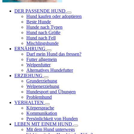
DER PASSENDE HUND
Hund kaufen oder adoptieren
Beste Hunde
Hunde nach Typen
Hund nach Größe
Hund nach Fell
Mischlingshunde
ERNÄHRUNG
Darf mein Hund das fressen?
Futter allgemein
Welpenfutter
Alternatives Hundefutter
ERZIEHUNG
Grunderziehung
Welpenerziehung
Hundesport und Übungen
Problemhund
VERHALTEN
Körpersprache
Kommunikation
Persönlichkeit von Hunden
LEBEN MIT EINEM HUND
Mit dem Hund unterwegs