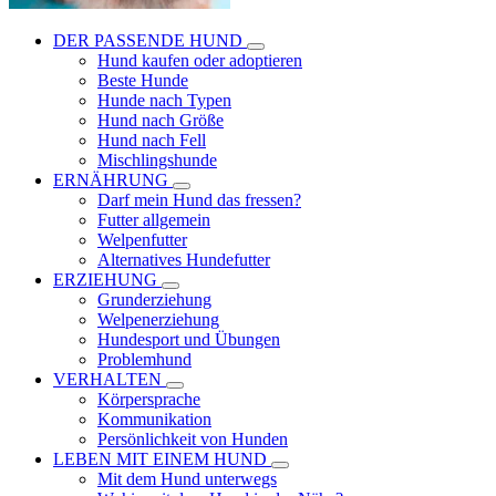
DER PASSENDE HUND
Hund kaufen oder adoptieren
Beste Hunde
Hunde nach Typen
Hund nach Größe
Hund nach Fell
Mischlingshunde
ERNÄHRUNG
Darf mein Hund das fressen?
Futter allgemein
Welpenfutter
Alternatives Hundefutter
ERZIEHUNG
Grunderziehung
Welpenerziehung
Hundesport und Übungen
Problemhund
VERHALTEN
Körpersprache
Kommunikation
Persönlichkeit von Hunden
LEBEN MIT EINEM HUND
Mit dem Hund unterwegs