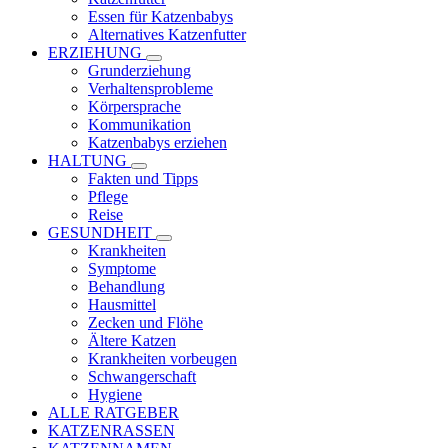
Essen für Katzenbabys
Alternatives Katzenfutter
ERZIEHUNG
Grunderziehung
Verhaltensprobleme
Körpersprache
Kommunikation
Katzenbabys erziehen
HALTUNG
Fakten und Tipps
Pflege
Reise
GESUNDHEIT
Krankheiten
Symptome
Behandlung
Hausmittel
Zecken und Flöhe
Ältere Katzen
Krankheiten vorbeugen
Schwangerschaft
Hygiene
ALLE RATGEBER
KATZENRASSEN