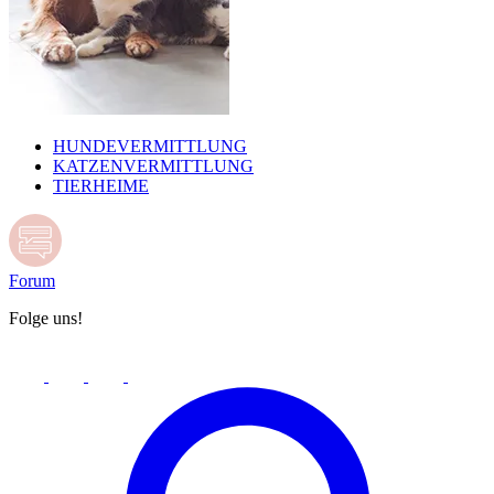
HUNDEVERMITTLUNG
KATZENVERMITTLUNG
TIERHEIME
Forum
Folge uns!