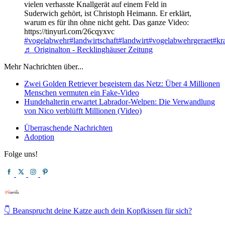
vielen verhasste Knallgerät auf einem Feld in
Suderwich gehört, ist Christoph Heimann. Er erklärt,
warum es für ihn ohne nicht geht. Das ganze Video:
https://tinyurl.com/26cqyxvc
#vogelabwehr
#landwirtschaft
#landwirt
#vogelabwehrgeraet
#kr
♬ Originalton - Recklinghäuser Zeitung
Mehr Nachrichten über...
Zwei Golden Retriever begeistern das Netz: Über 4 Millionen
Menschen vermuten ein Fake-Video
Hundehalterin erwartet Labrador-Welpen: Die Verwandlung
von Nico verblüfft Millionen (Video)
Überraschende Nachrichten
Adoption
Folge uns!
👇 Beansprucht deine Katze auch dein Kopfkissen für sich?