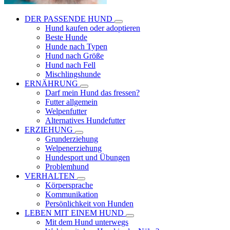
DER PASSENDE HUND
Hund kaufen oder adoptieren
Beste Hunde
Hunde nach Typen
Hund nach Größe
Hund nach Fell
Mischlingshunde
ERNÄHRUNG
Darf mein Hund das fressen?
Futter allgemein
Welpenfutter
Alternatives Hundefutter
ERZIEHUNG
Grunderziehung
Welpenerziehung
Hundesport und Übungen
Problemhund
VERHALTEN
Körpersprache
Kommunikation
Persönlichkeit von Hunden
LEBEN MIT EINEM HUND
Mit dem Hund unterwegs