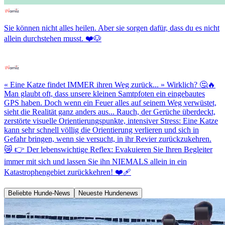
Sie können nicht alles heilen. Aber sie sorgen dafür, dass du es nicht
allein durchstehen musst. ❤️🐶
« Eine Katze findet IMMER ihren Weg zurück... » Wirklich? 🤔🔥
Man glaubt oft, dass unsere kleinen Samtpfoten ein eingebautes
GPS haben. Doch wenn ein Feuer alles auf seinem Weg verwüstet,
sieht die Realität ganz anders aus... Rauch, der Gerüche überdeckt,
zerstörte visuelle Orientierungspunkte, intensiver Stress: Eine Katze
kann sehr schnell völlig die Orientierung verlieren und sich in
Gefahr bringen, wenn sie versucht, in ihr Revier zurückzukehren.
😿 👉 Der lebenswichtige Reflex: Evakuieren Sie Ihren Begleiter
immer mit sich und lassen Sie ihn NIEMALS allein in ein
Katastrophengebiet zurückkehren! ❤️‍🩹
Beliebte Hunde-News
Neueste Hundenews