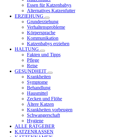
Essen für Katzenbabys
Alternatives Katzenfutter
ERZIEHUNG
Grunderziehung
Verhaltensprobleme
Körpersprache
Kommunikation
Katzenbabys erziehen
HALTUNG
Fakten und Tipps
Pflege
Reise
GESUNDHEIT
Krankheiten
Symptome
Behandlung
Hausmittel
Zecken und Flöhe
Ältere Katzen
Krankheiten vorbeugen
Schwangerschaft
Hygiene
ALLE RATGEBER
KATZENRASSEN