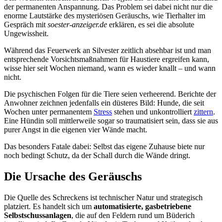
der permanenten Anspannung. Das Problem sei dabei nicht nur die
enorme Lautstärke des mysteriösen Geräuschs, wie Tierhalter im
Gespräch mit
soester-anzeiger.de
erklären, es sei die absolute
Ungewissheit.
Während das Feuerwerk an Silvester zeitlich absehbar ist und man
entsprechende Vorsichtsmaßnahmen für Haustiere ergreifen kann,
wisse hier seit Wochen niemand, wann es wieder knallt – und wann
nicht.
Die psychischen Folgen für die Tiere seien verheerend. Berichte der
Anwohner zeichnen jedenfalls ein düsteres Bild: Hunde, die seit
Wochen unter permanentem
Stress
stehen und unkontrolliert
zittern
.
Eine Hündin soll mittlerweile sogar so traumatisiert sein, dass sie aus
purer Angst in die eigenen vier Wände macht.
Das besonders Fatale dabei: Selbst das eigene Zuhause biete nur
noch bedingt Schutz, da der Schall durch die Wände dringt.
Die Ursache des Geräuschs
Die Quelle des Schreckens ist technischer Natur und strategisch
platziert. Es handelt sich um
automatisierte, gasbetriebene
Selbstschussanlagen
, die auf den Feldern rund um Büderich