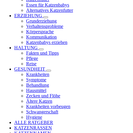
Essen für Katzenbabys
Alternatives Katzenfutter
ERZIEHUNG
Grunderziehung
Verhaltensprobleme
Körpersprache
Kommunikation
Katzenbabys erziehen
HALTUNG
Fakten und Tipps
Pflege
Reise
GESUNDHEIT
Krankheiten
Symptome
Behandlung
Hausmittel
Zecken und Flöhe
Ältere Katzen
Krankheiten vorbeugen
Schwangerschaft
Hygiene
ALLE RATGEBER
KATZENRASSEN