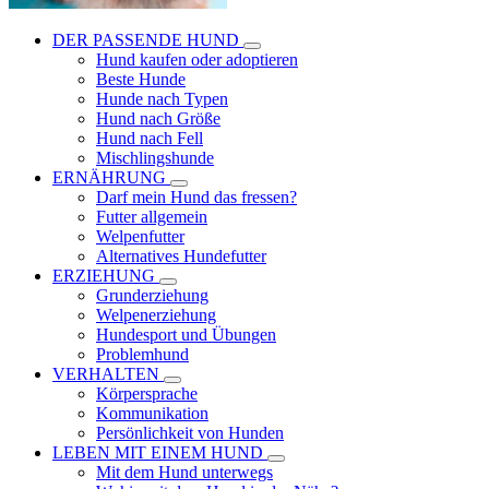
DER PASSENDE HUND
Hund kaufen oder adoptieren
Beste Hunde
Hunde nach Typen
Hund nach Größe
Hund nach Fell
Mischlingshunde
ERNÄHRUNG
Darf mein Hund das fressen?
Futter allgemein
Welpenfutter
Alternatives Hundefutter
ERZIEHUNG
Grunderziehung
Welpenerziehung
Hundesport und Übungen
Problemhund
VERHALTEN
Körpersprache
Kommunikation
Persönlichkeit von Hunden
LEBEN MIT EINEM HUND
Mit dem Hund unterwegs