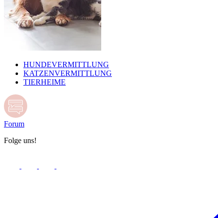
HUNDEVERMITTLUNG
KATZENVERMITTLUNG
TIERHEIME
Forum
Folge uns!