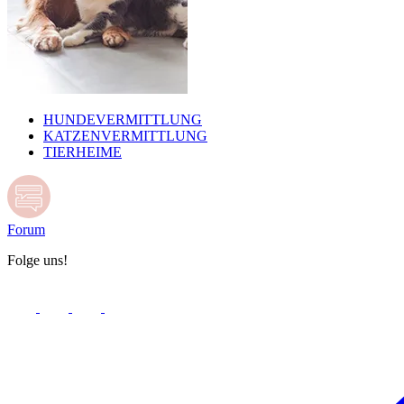
HUNDEVERMITTLUNG
KATZENVERMITTLUNG
TIERHEIME
Forum
Folge uns!