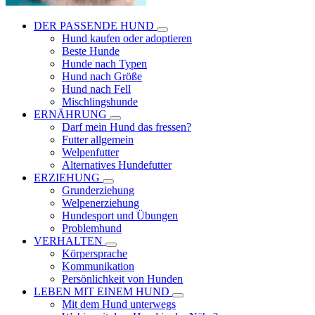
DER PASSENDE HUND
Hund kaufen oder adoptieren
Beste Hunde
Hunde nach Typen
Hund nach Größe
Hund nach Fell
Mischlingshunde
ERNÄHRUNG
Darf mein Hund das fressen?
Futter allgemein
Welpenfutter
Alternatives Hundefutter
ERZIEHUNG
Grunderziehung
Welpenerziehung
Hundesport und Übungen
Problemhund
VERHALTEN
Körpersprache
Kommunikation
Persönlichkeit von Hunden
LEBEN MIT EINEM HUND
Mit dem Hund unterwegs