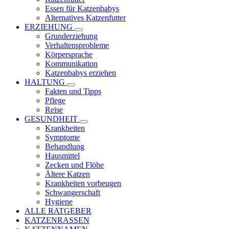
Essen für Katzenbabys
Alternatives Katzenfutter
ERZIEHUNG
Grunderziehung
Verhaltensprobleme
Körpersprache
Kommunikation
Katzenbabys erziehen
HALTUNG
Fakten und Tipps
Pflege
Reise
GESUNDHEIT
Krankheiten
Symptome
Behandlung
Hausmittel
Zecken und Flöhe
Ältere Katzen
Krankheiten vorbeugen
Schwangerschaft
Hygiene
ALLE RATGEBER
KATZENRASSEN