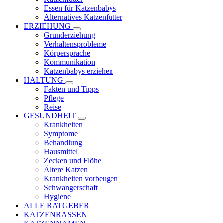
Essen für Katzenbabys
Alternatives Katzenfutter
ERZIEHUNG
Grunderziehung
Verhaltensprobleme
Körpersprache
Kommunikation
Katzenbabys erziehen
HALTUNG
Fakten und Tipps
Pflege
Reise
GESUNDHEIT
Krankheiten
Symptome
Behandlung
Hausmittel
Zecken und Flöhe
Ältere Katzen
Krankheiten vorbeugen
Schwangerschaft
Hygiene
ALLE RATGEBER
KATZENRASSEN