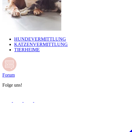
HUNDEVERMITTLUNG
KATZENVERMITTLUNG
TIERHEIME
Forum
Folge uns!