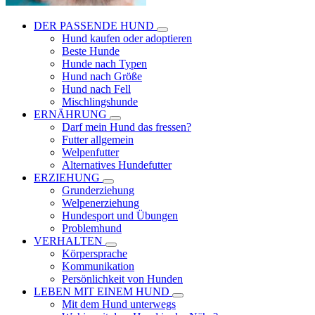
DER PASSENDE HUND
Hund kaufen oder adoptieren
Beste Hunde
Hunde nach Typen
Hund nach Größe
Hund nach Fell
Mischlingshunde
ERNÄHRUNG
Darf mein Hund das fressen?
Futter allgemein
Welpenfutter
Alternatives Hundefutter
ERZIEHUNG
Grunderziehung
Welpenerziehung
Hundesport und Übungen
Problemhund
VERHALTEN
Körpersprache
Kommunikation
Persönlichkeit von Hunden
LEBEN MIT EINEM HUND
Mit dem Hund unterwegs