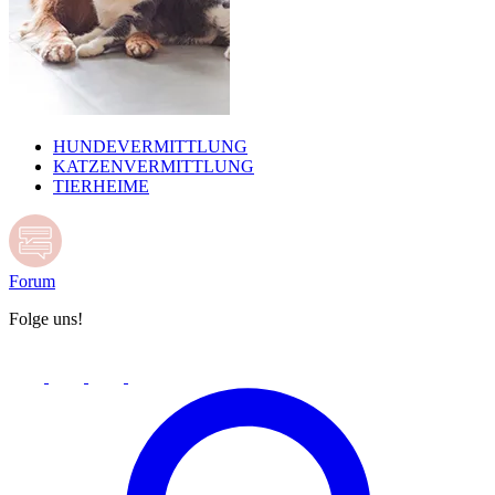
HUNDEVERMITTLUNG
KATZENVERMITTLUNG
TIERHEIME
Forum
Folge uns!