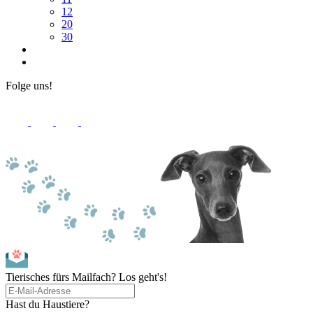
12
20
30
Folge uns!
Tierisches fürs Mailfach? Los geht's!
Hast du Haustiere?