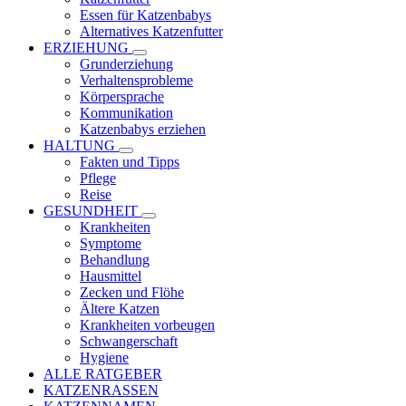
Essen für Katzenbabys
Alternatives Katzenfutter
ERZIEHUNG
Grunderziehung
Verhaltensprobleme
Körpersprache
Kommunikation
Katzenbabys erziehen
HALTUNG
Fakten und Tipps
Pflege
Reise
GESUNDHEIT
Krankheiten
Symptome
Behandlung
Hausmittel
Zecken und Flöhe
Ältere Katzen
Krankheiten vorbeugen
Schwangerschaft
Hygiene
ALLE RATGEBER
KATZENRASSEN