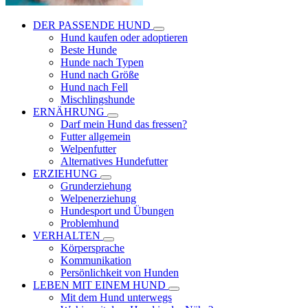
DER PASSENDE HUND
Hund kaufen oder adoptieren
Beste Hunde
Hunde nach Typen
Hund nach Größe
Hund nach Fell
Mischlingshunde
ERNÄHRUNG
Darf mein Hund das fressen?
Futter allgemein
Welpenfutter
Alternatives Hundefutter
ERZIEHUNG
Grunderziehung
Welpenerziehung
Hundesport und Übungen
Problemhund
VERHALTEN
Körpersprache
Kommunikation
Persönlichkeit von Hunden
LEBEN MIT EINEM HUND
Mit dem Hund unterwegs