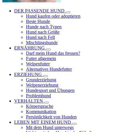
DER PASSENDE HUND
Hund kaufen oder adoptieren
Beste Hunde
Hunde nach Typen
Hund nach Größe
Hund nach Fell
Mischlingshunde
ERNÄHRUNG
Darf mein Hund das fressen?
Futter allgemein
Welpenfutter
Alternatives Hundefutter
ERZIEHUNG
Grunderziehung
Welpenerziehung
Hundesport und Übungen
Problemhund
VERHALTEN
Körpersprache
Kommunikation
Persönlichkeit von Hunden
LEBEN MIT EINEM HUND
Mit dem Hund unterwegs