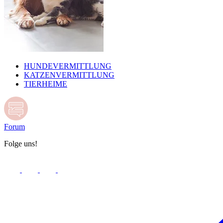
HUNDEVERMITTLUNG
KATZENVERMITTLUNG
TIERHEIME
Forum
Folge uns!