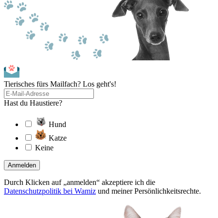
Tierisches fürs Mailfach? Los geht's!
Hast du Haustiere?
Hund
Katze
Keine
Anmelden
Durch Klicken auf „anmelden“ akzeptiere ich die
Datenschutzpolitik bei Wamiz
und meiner Persönlichkeitsrechte.