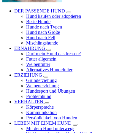
DER PASSENDE HUND
Hund kaufen oder adoptieren
Beste Hunde
Hunde nach Typen
Hund nach Größe
Hund nach Fell
Mischlingshunde
ERNÄHRUNG
Darf mein Hund das fressen?
Futter allgemein
Welpenfutter
Alternatives Hundefutter
ERZIEHUNG
Grunderziehung
Welpenerziehung
Hundesport und Übungen
Problemhund
VERHALTEN
Körpersprache
Kommunikation
Persönlichkeit von Hunden
LEBEN MIT EINEM HUND
Mit dem Hund unterwegs