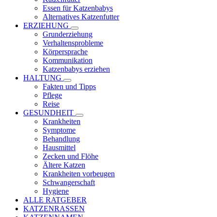
Essen für Katzenbabys
Alternatives Katzenfutter
ERZIEHUNG
Grunderziehung
Verhaltensprobleme
Körpersprache
Kommunikation
Katzenbabys erziehen
HALTUNG
Fakten und Tipps
Pflege
Reise
GESUNDHEIT
Krankheiten
Symptome
Behandlung
Hausmittel
Zecken und Flöhe
Ältere Katzen
Krankheiten vorbeugen
Schwangerschaft
Hygiene
ALLE RATGEBER
KATZENRASSEN