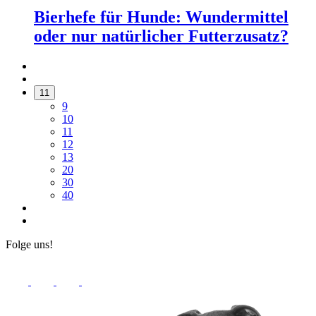
Bierhefe für Hunde: Wundermittel
oder nur natürlicher Futterzusatz?
11
9
10
11
12
13
20
30
40
Folge uns!