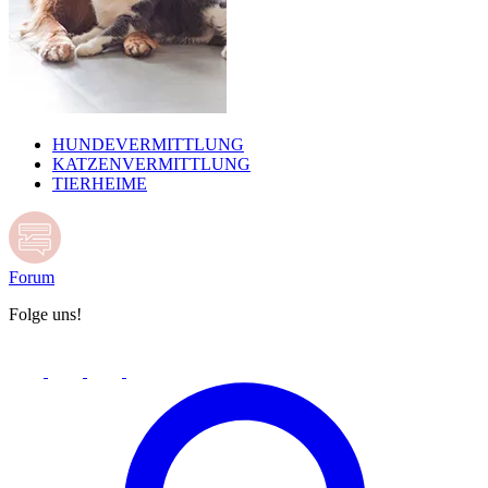
HUNDEVERMITTLUNG
KATZENVERMITTLUNG
TIERHEIME
Forum
Folge uns!