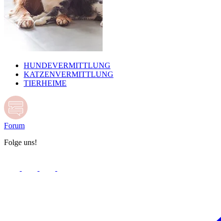
HUNDEVERMITTLUNG
KATZENVERMITTLUNG
TIERHEIME
Forum
Folge uns!