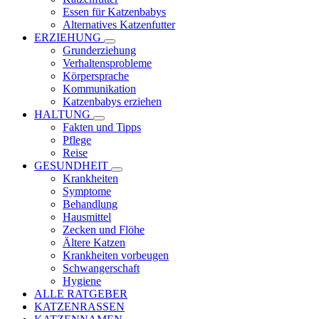
Essen für Katzenbabys
Alternatives Katzenfutter
ERZIEHUNG
Grunderziehung
Verhaltensprobleme
Körpersprache
Kommunikation
Katzenbabys erziehen
HALTUNG
Fakten und Tipps
Pflege
Reise
GESUNDHEIT
Krankheiten
Symptome
Behandlung
Hausmittel
Zecken und Flöhe
Ältere Katzen
Krankheiten vorbeugen
Schwangerschaft
Hygiene
ALLE RATGEBER
KATZENRASSEN