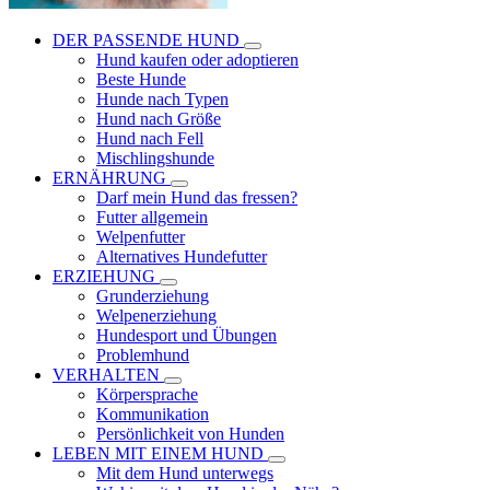
DER PASSENDE HUND
Hund kaufen oder adoptieren
Beste Hunde
Hunde nach Typen
Hund nach Größe
Hund nach Fell
Mischlingshunde
ERNÄHRUNG
Darf mein Hund das fressen?
Futter allgemein
Welpenfutter
Alternatives Hundefutter
ERZIEHUNG
Grunderziehung
Welpenerziehung
Hundesport und Übungen
Problemhund
VERHALTEN
Körpersprache
Kommunikation
Persönlichkeit von Hunden
LEBEN MIT EINEM HUND
Mit dem Hund unterwegs