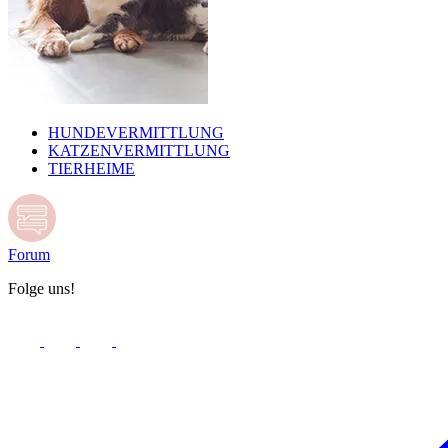
HUNDEVERMITTLUNG
KATZENVERMITTLUNG
TIERHEIME
Forum
Folge uns!