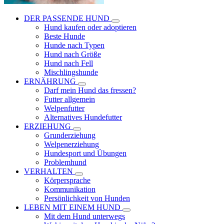
DER PASSENDE HUND
Hund kaufen oder adoptieren
Beste Hunde
Hunde nach Typen
Hund nach Größe
Hund nach Fell
Mischlingshunde
ERNÄHRUNG
Darf mein Hund das fressen?
Futter allgemein
Welpenfutter
Alternatives Hundefutter
ERZIEHUNG
Grunderziehung
Welpenerziehung
Hundesport und Übungen
Problemhund
VERHALTEN
Körpersprache
Kommunikation
Persönlichkeit von Hunden
LEBEN MIT EINEM HUND
Mit dem Hund unterwegs