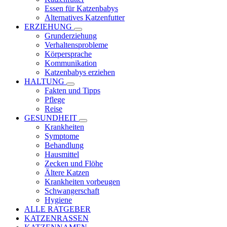
Essen für Katzenbabys
Alternatives Katzenfutter
ERZIEHUNG
Grunderziehung
Verhaltensprobleme
Körpersprache
Kommunikation
Katzenbabys erziehen
HALTUNG
Fakten und Tipps
Pflege
Reise
GESUNDHEIT
Krankheiten
Symptome
Behandlung
Hausmittel
Zecken und Flöhe
Ältere Katzen
Krankheiten vorbeugen
Schwangerschaft
Hygiene
ALLE RATGEBER
KATZENRASSEN