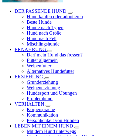
DER PASSENDE HUND
Hund kaufen oder adoptieren
Beste Hunde
Hunde nach Typen
Hund nach Größe
Hund nach Fell
Mischlingshunde
ERNÄHRUNG
Darf mein Hund das fressen?
Futter allgemein
Welpenfutter
Alternatives Hundefutter
ERZIEHUNG
Grunderziehung
Welpenerziehung
Hundesport und Übungen
Problemhund
VERHALTEN
Körpersprache
Kommunikation
Persönlichkeit von Hunden
LEBEN MIT EINEM HUND
Mit dem Hund unterwegs