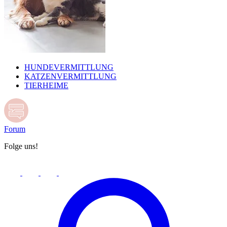
HUNDEVERMITTLUNG
KATZENVERMITTLUNG
TIERHEIME
Forum
Folge uns!