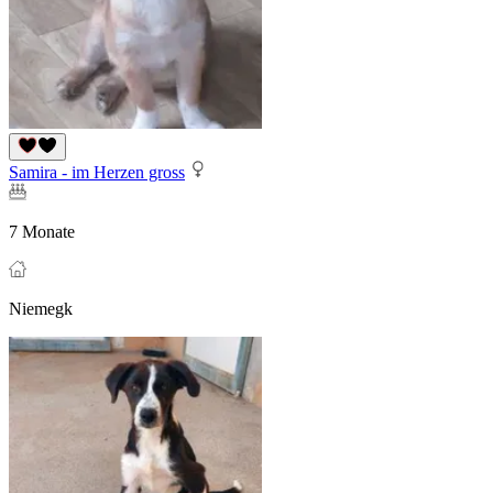
Samira - im Herzen gross
7 Monate
Niemegk