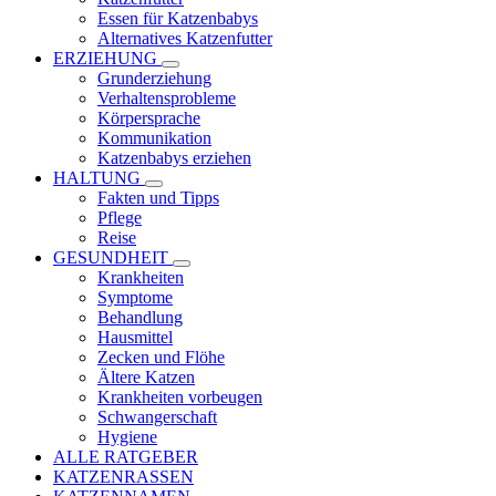
Essen für Katzenbabys
Alternatives Katzenfutter
ERZIEHUNG
Grunderziehung
Verhaltensprobleme
Körpersprache
Kommunikation
Katzenbabys erziehen
HALTUNG
Fakten und Tipps
Pflege
Reise
GESUNDHEIT
Krankheiten
Symptome
Behandlung
Hausmittel
Zecken und Flöhe
Ältere Katzen
Krankheiten vorbeugen
Schwangerschaft
Hygiene
ALLE RATGEBER
KATZENRASSEN