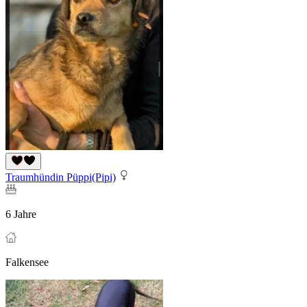
Traumhündin Püppi(Pipi)
6 Jahre
Falkensee