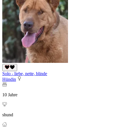
Solo - liebe, nette, blinde
Hündin
10 Jahre
shund