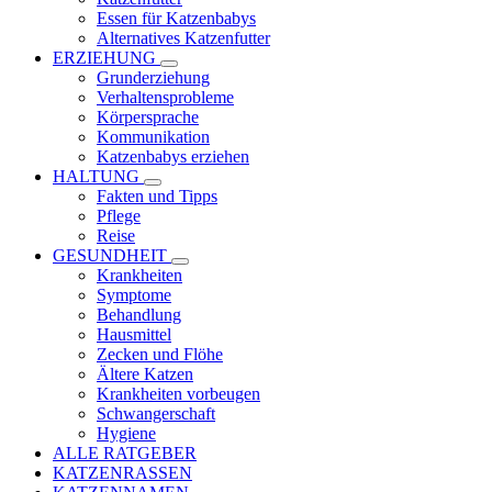
Essen für Katzenbabys
Alternatives Katzenfutter
ERZIEHUNG
Grunderziehung
Verhaltensprobleme
Körpersprache
Kommunikation
Katzenbabys erziehen
HALTUNG
Fakten und Tipps
Pflege
Reise
GESUNDHEIT
Krankheiten
Symptome
Behandlung
Hausmittel
Zecken und Flöhe
Ältere Katzen
Krankheiten vorbeugen
Schwangerschaft
Hygiene
ALLE RATGEBER
KATZENRASSEN