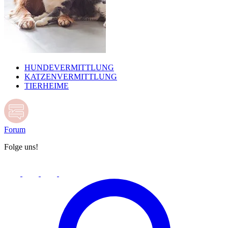
HUNDEVERMITTLUNG
KATZENVERMITTLUNG
TIERHEIME
Forum
Folge uns!