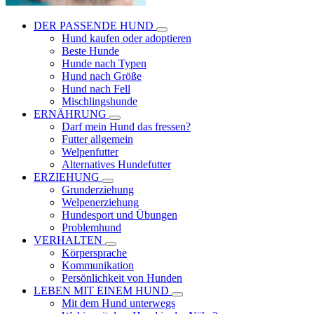
DER PASSENDE HUND
Hund kaufen oder adoptieren
Beste Hunde
Hunde nach Typen
Hund nach Größe
Hund nach Fell
Mischlingshunde
ERNÄHRUNG
Darf mein Hund das fressen?
Futter allgemein
Welpenfutter
Alternatives Hundefutter
ERZIEHUNG
Grunderziehung
Welpenerziehung
Hundesport und Übungen
Problemhund
VERHALTEN
Körpersprache
Kommunikation
Persönlichkeit von Hunden
LEBEN MIT EINEM HUND
Mit dem Hund unterwegs