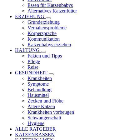
Essen für Katzenbabys
Alternatives Katzenfutter
ERZIEHUNG
Grunderziehung
Verhaltensprobleme
Körpersprache
Kommunikation
Katzenbabys erziehen
HALTUNG
Fakten und Tipps
Pflege
Reise
GESUNDHEIT
Krankheiten
Symptome
Behandlung
Hausmittel
Zecken und Flöhe
Ältere Katzen
Krankheiten vorbeugen
Schwangerschaft
Hygiene
ALLE RATGEBER
KATZENRASSEN