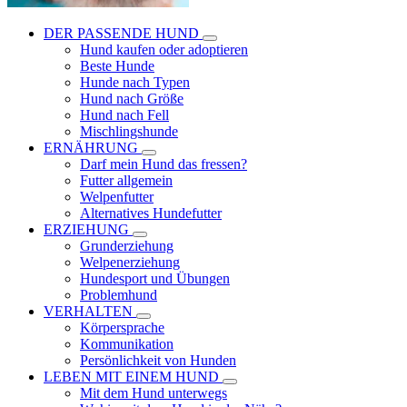
DER PASSENDE HUND
Hund kaufen oder adoptieren
Beste Hunde
Hunde nach Typen
Hund nach Größe
Hund nach Fell
Mischlingshunde
ERNÄHRUNG
Darf mein Hund das fressen?
Futter allgemein
Welpenfutter
Alternatives Hundefutter
ERZIEHUNG
Grunderziehung
Welpenerziehung
Hundesport und Übungen
Problemhund
VERHALTEN
Körpersprache
Kommunikation
Persönlichkeit von Hunden
LEBEN MIT EINEM HUND
Mit dem Hund unterwegs