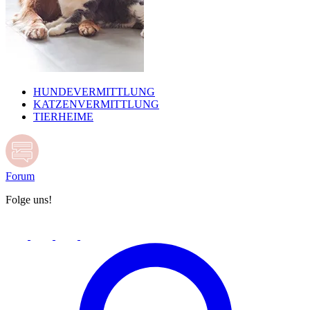
HUNDEVERMITTLUNG
KATZENVERMITTLUNG
TIERHEIME
Forum
Folge uns!