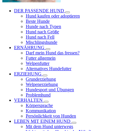
DER PASSENDE HUND
Hund kaufen oder adoptieren
Beste Hunde
Hunde nach Typen
Hund nach Größe
Hund nach Fell
Mischlingshunde
ERNÄHRUNG
Darf mein Hund das fressen?
Futter allgemein
Welpenfutter
Alternatives Hundefutter
ERZIEHUNG
Grunderziehung
Welpenerziehung
Hundesport und Übungen
Problemhund
VERHALTEN
Körpersprache
Kommunikation
Persönlichkeit von Hunden
LEBEN MIT EINEM HUND
Mit dem Hund unterwegs