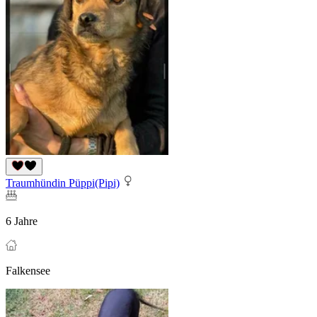
Traumhündin Püppi(Pipi)
6 Jahre
Falkensee