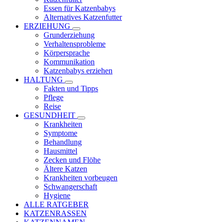
Essen für Katzenbabys
Alternatives Katzenfutter
ERZIEHUNG
Grunderziehung
Verhaltensprobleme
Körpersprache
Kommunikation
Katzenbabys erziehen
HALTUNG
Fakten und Tipps
Pflege
Reise
GESUNDHEIT
Krankheiten
Symptome
Behandlung
Hausmittel
Zecken und Flöhe
Ältere Katzen
Krankheiten vorbeugen
Schwangerschaft
Hygiene
ALLE RATGEBER
KATZENRASSEN