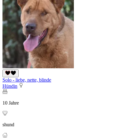
Solo - liebe, nette, blinde
Hündin
10 Jahre
shund