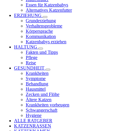
Essen für Katzenbabys
Alternatives Katzenfutter
ERZIEHUNG
Grunderziehung
Verhaltensprobleme
Körpersprache
Kommunikation
Katzenbabys erziehen
HALTUNG
Fakten und Tipps
Pflege
Reise
GESUNDHEIT
Krankheiten
Symptome
Behandlung
Hausmittel
Zecken und Flöhe
Ältere Katzen
Krankheiten vorbeugen
Schwangerschaft
Hygiene
ALLE RATGEBER
KATZENRASSEN