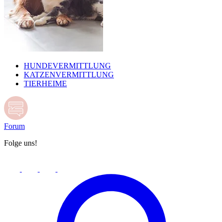
HUNDEVERMITTLUNG
KATZENVERMITTLUNG
TIERHEIME
Forum
Folge uns!