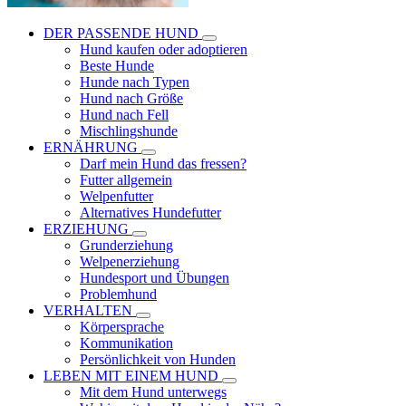
DER PASSENDE HUND
Hund kaufen oder adoptieren
Beste Hunde
Hunde nach Typen
Hund nach Größe
Hund nach Fell
Mischlingshunde
ERNÄHRUNG
Darf mein Hund das fressen?
Futter allgemein
Welpenfutter
Alternatives Hundefutter
ERZIEHUNG
Grunderziehung
Welpenerziehung
Hundesport und Übungen
Problemhund
VERHALTEN
Körpersprache
Kommunikation
Persönlichkeit von Hunden
LEBEN MIT EINEM HUND
Mit dem Hund unterwegs