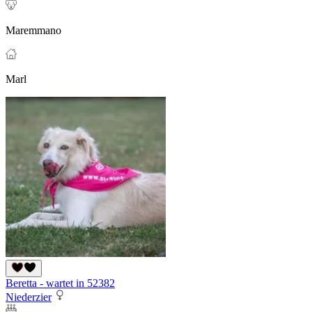
Maremmano
Marl
Beretta - wartet in 52382
Niederzier