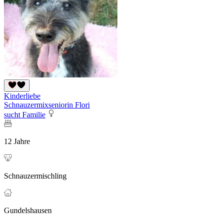
Kinderliebe
Schnauzermixseniorin Flori
sucht Familie
12 Jahre
Schnauzermischling
Gundelshausen