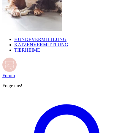
HUNDEVERMITTLUNG
KATZENVERMITTLUNG
TIERHEIME
Forum
Folge uns!