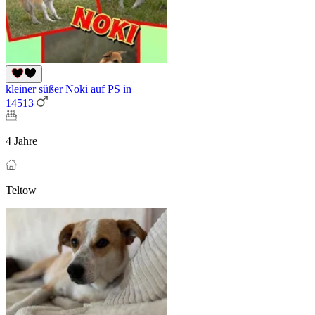
kleiner süßer Noki auf PS in
14513
4 Jahre
Teltow