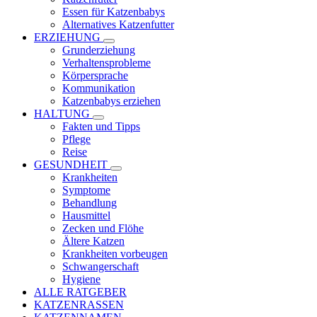
Essen für Katzenbabys
Alternatives Katzenfutter
ERZIEHUNG
Grunderziehung
Verhaltensprobleme
Körpersprache
Kommunikation
Katzenbabys erziehen
HALTUNG
Fakten und Tipps
Pflege
Reise
GESUNDHEIT
Krankheiten
Symptome
Behandlung
Hausmittel
Zecken und Flöhe
Ältere Katzen
Krankheiten vorbeugen
Schwangerschaft
Hygiene
ALLE RATGEBER
KATZENRASSEN