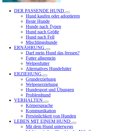
DER PASSENDE HUND
Hund kaufen oder adoptieren
Beste Hunde
Hunde nach Typen
Hund nach Größe
Hund nach Fell
Mischlingshunde
ERNÄHRUNG
Darf mein Hund das fressen?
Futter allgemein
Welpenfutter
Alternatives Hundefutter
ERZIEHUNG
Grunderziehung
Welpenerziehung
Hundesport und Übungen
Problemhund
VERHALTEN
Körpersprache
Kommunikation
Persönlichkeit von Hunden
LEBEN MIT EINEM HUND
Mit dem Hund unterwegs