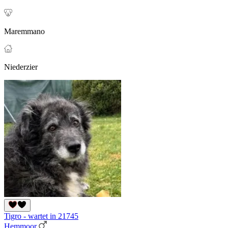
Maremmano
Niederzier
Tigro - wartet in 21745
Hemmoor