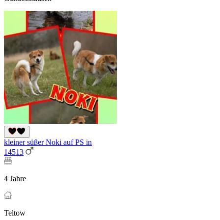
kleiner süßer Noki auf PS in
14513
4 Jahre
Teltow