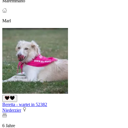
Maremmano
Marl
Beretta - wartet in 52382
Niederzier
6 Jahre