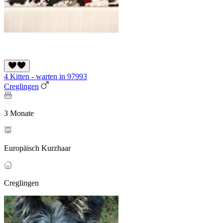
4 Kitten - warten in 97993
Creglingen
3 Monate
Europäisch Kurzhaar
Creglingen