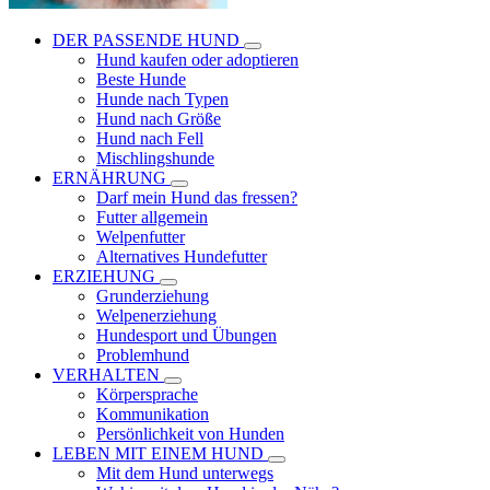
DER PASSENDE HUND
Hund kaufen oder adoptieren
Beste Hunde
Hunde nach Typen
Hund nach Größe
Hund nach Fell
Mischlingshunde
ERNÄHRUNG
Darf mein Hund das fressen?
Futter allgemein
Welpenfutter
Alternatives Hundefutter
ERZIEHUNG
Grunderziehung
Welpenerziehung
Hundesport und Übungen
Problemhund
VERHALTEN
Körpersprache
Kommunikation
Persönlichkeit von Hunden
LEBEN MIT EINEM HUND
Mit dem Hund unterwegs