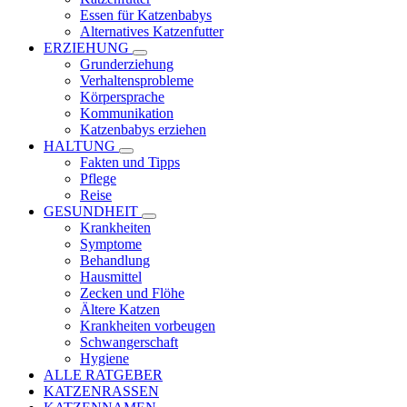
Essen für Katzenbabys
Alternatives Katzenfutter
ERZIEHUNG
Grunderziehung
Verhaltensprobleme
Körpersprache
Kommunikation
Katzenbabys erziehen
HALTUNG
Fakten und Tipps
Pflege
Reise
GESUNDHEIT
Krankheiten
Symptome
Behandlung
Hausmittel
Zecken und Flöhe
Ältere Katzen
Krankheiten vorbeugen
Schwangerschaft
Hygiene
ALLE RATGEBER
KATZENRASSEN